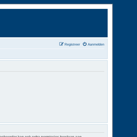
Registreer
Aanmelden
mbeheerder kan ook extra permissies toestaan aan