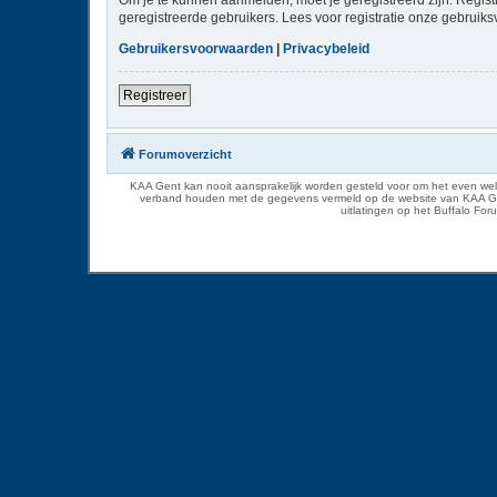
geregistreerde gebruikers. Lees voor registratie onze gebruiks
Gebruikersvoorwaarden
|
Privacybeleid
Registreer
Forumoverzicht
KAA Gent kan nooit aansprakelijk worden gesteld voor om het even welk
verband houden met de gegevens vermeld op de website van KAA Gent. D
uitlatingen op het Buffalo Fo