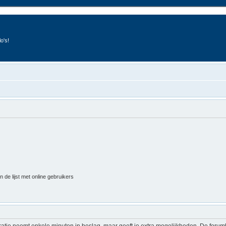
o's!
 de lijst met online gebruikers
ratie neemt enkele minuten in beslag, maar geeft je extra mogelijkheden. De foru