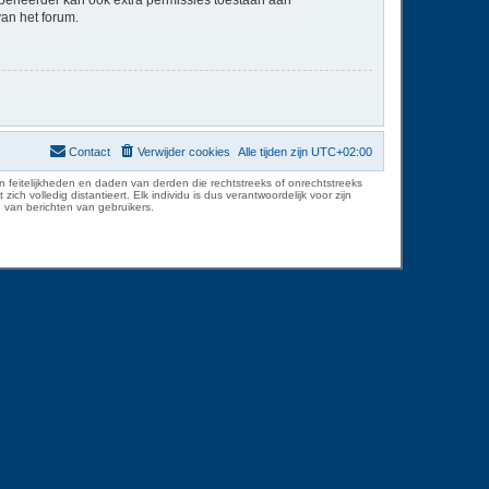
van het forum.
Contact
Verwijder cookies
Alle tijden zijn
UTC+02:00
 feitelijkheden en daden van derden die rechtstreeks of onrechtstreeks
volledig distantieert. Elk individu is dus verantwoordelijk voor zijn
 van berichten van gebruikers.