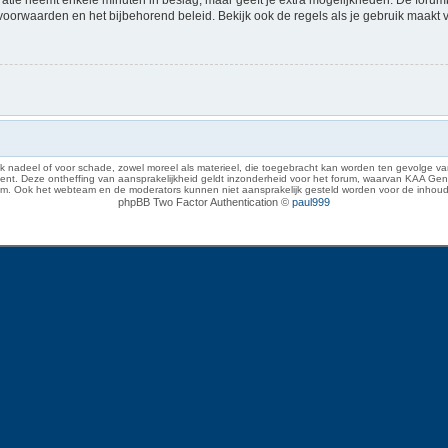
voorwaarden en het bijbehorend beleid. Bekijk ook de regels als je gebruik maakt 
 nadeel of voor schade, zowel moreel als materieel, die toegebracht kan worden ten gevolge van
eze ontheffing van aansprakelijkheid geldt inzonderheid voor het forum, waarvan KAA Gent zich 
rum. Ook het webteam en de moderators kunnen niet aansprakelijk gesteld worden voor de inhoud
phpBB Two Factor Authentication ©
paul999