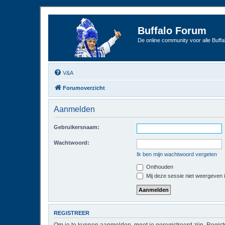
Buffalo Forum
De online community voor alle Buffal
V&A
Forumoverzicht
Aanmelden
Gebruikersnaam:
Wachtwoord:
Ik ben mijn wachtwoord vergeten
Onthouden
Mij deze sessie niet weergeven in
REGISTREER
Om je te kunnen aanmelden, moet je geregistreerd zijn. Regist