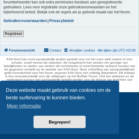
forumbeheerder kan ook extra permissies toestaan aan geregistreerde
gebruikers. Lees voor registratie onze gebruiksvoorwaarden en het
bijbehorend beleid. Bekijk ook de regels als je gebruik maakt van het forum.
Gebruikersvoorwaarden
|
Privacybeleid
Registreer
Forumoverzicht
Contact
Verwijder cookies
Alle tijden zijn
UTC+02:00
KAA Gent kan nooit aansprakelijk worden gesteld voor om het even welk nadeel of voor
schade, zowel moreel als materieel, die toegebracht kan worden ten gevolge van
feitelijkheden en daden van derden die rechtstreeks of onrechtstreeks verband houden met
de gegevens vermeld op de website van KAA Gent. Deze ontheffing van aansprakelijkheid
geldt inzonderheid voor het forum, waarvan KAA Gent zich volledig distantieert. Elk individu
is dus verantwoordelijk voor zijn uitlatingen op het Buffalo Forum. Ook het webteam en de
moderators kunnen niet aansprakelijk gesteld worden voor de inhoud van berichten van
gebruikers.
phpBB Two Factor Authentication ©
paul999
Deze website maakt gebruik van cookies om de
beste surfervaring te kunnen bieden.
Meer informatie
Begrepen!