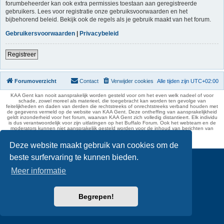
forumbeheerder kan ook extra permissies toestaan aan geregistreerde
gebruikers. Lees voor registratie onze gebruiksvoorwaarden en het
bijbehorend beleid. Bekijk ook de regels als je gebruik maakt van het forum.
Gebruikersvoorwaarden
|
Privacybeleid
Registreer
Forumoverzicht
Contact
Verwijder cookies
Alle tijden zijn
UTC+02:00
KAA Gent kan nooit aansprakelijk worden gesteld voor om het even welk nadeel of voor
schade, zowel moreel als materieel, die toegebracht kan worden ten gevolge van
feitelijkheden en daden van derden die rechtstreeks of onrechtstreeks verband houden met
de gegevens vermeld op de website van KAA Gent. Deze ontheffing van aansprakelijkheid
geldt inzonderheid voor het forum, waarvan KAA Gent zich volledig distantieert. Elk individu
is dus verantwoordelijk voor zijn uitlatingen op het Buffalo Forum. Ook het webteam en de
moderators kunnen niet aansprakelijk gesteld worden voor de inhoud van berichten van
gebruikers.
phpBB Two Factor Authentication ©
paul999
Deze website maakt gebruik van cookies om de
beste surfervaring te kunnen bieden.
Meer informatie
Begrepen!