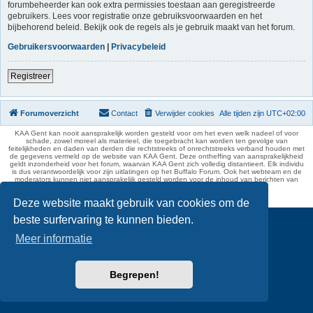
forumbeheerder kan ook extra permissies toestaan aan geregistreerde
gebruikers. Lees voor registratie onze gebruiksvoorwaarden en het
bijbehorend beleid. Bekijk ook de regels als je gebruik maakt van het forum.
Gebruikersvoorwaarden
|
Privacybeleid
Registreer
Forumoverzicht
Contact
Verwijder cookies
Alle tijden zijn
UTC+02:00
KAA Gent kan nooit aansprakelijk worden gesteld voor om het even welk nadeel of voor
schade, zowel moreel als materieel, die toegebracht kan worden ten gevolge van
feitelijkheden en daden van derden die rechtstreeks of onrechtstreeks verband houden met
de gegevens vermeld op de website van KAA Gent. Deze ontheffing van aansprakelijkheid
geldt inzonderheid voor het forum, waarvan KAA Gent zich volledig distantieert. Elk individu
is dus verantwoordelijk voor zijn uitlatingen op het Buffalo Forum. Ook het webteam en de
moderators kunnen niet aansprakelijk gesteld worden voor de inhoud van berichten van
gebruikers.
phpBB Two Factor Authentication ©
paul999
Deze website maakt gebruik van cookies om de
beste surfervaring te kunnen bieden.
Meer informatie
Begrepen!