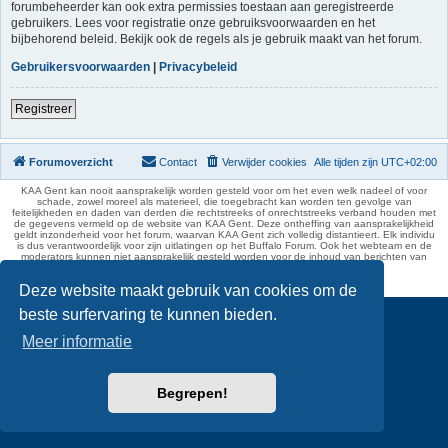
forumbeheerder kan ook extra permissies toestaan aan geregistreerde
gebruikers. Lees voor registratie onze gebruiksvoorwaarden en het
bijbehorend beleid. Bekijk ook de regels als je gebruik maakt van het forum.
Gebruikersvoorwaarden
|
Privacybeleid
Registreer
Forumoverzicht
Contact
Verwijder cookies
Alle tijden zijn
UTC+02:00
KAA Gent kan nooit aansprakelijk worden gesteld voor om het even welk nadeel of voor
schade, zowel moreel als materieel, die toegebracht kan worden ten gevolge van
feitelijkheden en daden van derden die rechtstreeks of onrechtstreeks verband houden met
de gegevens vermeld op de website van KAA Gent. Deze ontheffing van aansprakelijkheid
geldt inzonderheid voor het forum, waarvan KAA Gent zich volledig distantieert. Elk individu
is dus verantwoordelijk voor zijn uitlatingen op het Buffalo Forum. Ook het webteam en de
moderators kunnen niet aansprakelijk gesteld worden voor de inhoud van berichten van
gebruikers.
phpBB Two Factor Authentication ©
paul999
Deze website maakt gebruik van cookies om de
beste surfervaring te kunnen bieden.
Meer informatie
Begrepen!