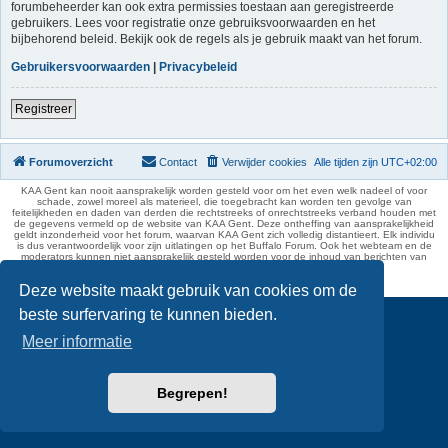
forumbeheerder kan ook extra permissies toestaan aan geregistreerde
gebruikers. Lees voor registratie onze gebruiksvoorwaarden en het
bijbehorend beleid. Bekijk ook de regels als je gebruik maakt van het forum.
Gebruikersvoorwaarden
|
Privacybeleid
Registreer
Forumoverzicht
Contact
Verwijder cookies
Alle tijden zijn
UTC+02:00
KAA Gent kan nooit aansprakelijk worden gesteld voor om het even welk nadeel of voor
schade, zowel moreel als materieel, die toegebracht kan worden ten gevolge van
feitelijkheden en daden van derden die rechtstreeks of onrechtstreeks verband houden met
de gegevens vermeld op de website van KAA Gent. Deze ontheffing van aansprakelijkheid
geldt inzonderheid voor het forum, waarvan KAA Gent zich volledig distantieert. Elk individu
is dus verantwoordelijk voor zijn uitlatingen op het Buffalo Forum. Ook het webteam en de
moderators kunnen niet aansprakelijk gesteld worden voor de inhoud van berichten van
gebruikers.
phpBB Two Factor Authentication ©
paul999
Deze website maakt gebruik van cookies om de
beste surfervaring te kunnen bieden.
Meer informatie
Begrepen!