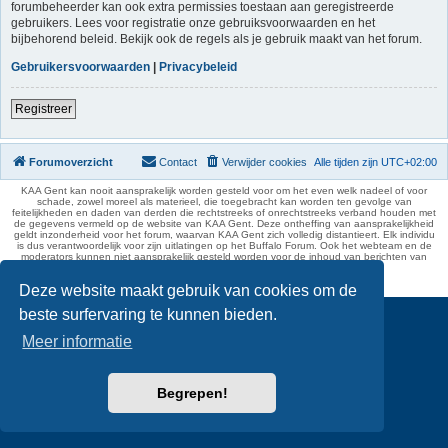
forumbeheerder kan ook extra permissies toestaan aan geregistreerde
gebruikers. Lees voor registratie onze gebruiksvoorwaarden en het
bijbehorend beleid. Bekijk ook de regels als je gebruik maakt van het forum.
Gebruikersvoorwaarden
|
Privacybeleid
Registreer
Forumoverzicht
Contact
Verwijder cookies
Alle tijden zijn
UTC+02:00
KAA Gent kan nooit aansprakelijk worden gesteld voor om het even welk nadeel of voor
schade, zowel moreel als materieel, die toegebracht kan worden ten gevolge van
feitelijkheden en daden van derden die rechtstreeks of onrechtstreeks verband houden met
de gegevens vermeld op de website van KAA Gent. Deze ontheffing van aansprakelijkheid
geldt inzonderheid voor het forum, waarvan KAA Gent zich volledig distantieert. Elk individu
is dus verantwoordelijk voor zijn uitlatingen op het Buffalo Forum. Ook het webteam en de
moderators kunnen niet aansprakelijk gesteld worden voor de inhoud van berichten van
gebruikers.
phpBB Two Factor Authentication ©
paul999
Deze website maakt gebruik van cookies om de
beste surfervaring te kunnen bieden.
Meer informatie
Begrepen!