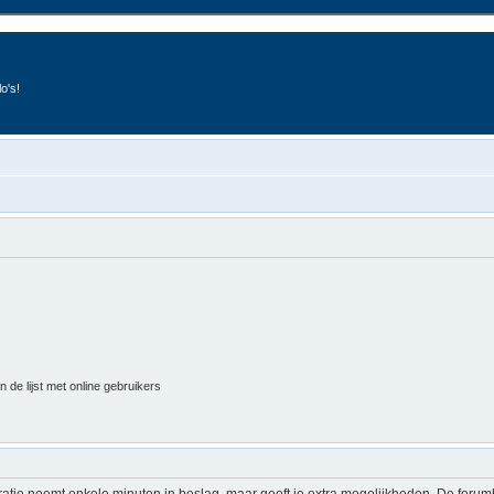
o's!
 de lijst met online gebruikers
ratie neemt enkele minuten in beslag, maar geeft je extra mogelijkheden. De foru