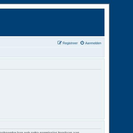
Registreer
Aanmelden
mbeheerder kan ook extra permissies toestaan aan