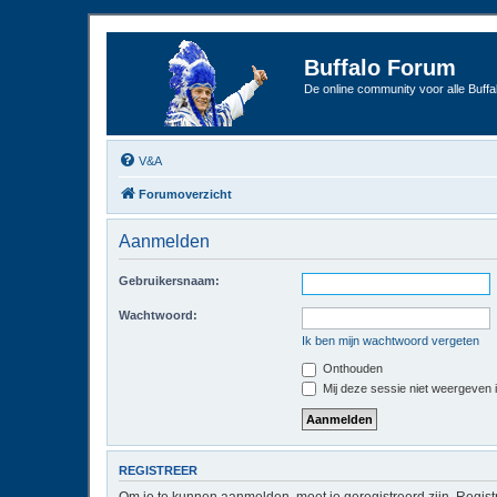
Buffalo Forum
De online community voor alle Buffal
V&A
Forumoverzicht
Aanmelden
Gebruikersnaam:
Wachtwoord:
Ik ben mijn wachtwoord vergeten
Onthouden
Mij deze sessie niet weergeven in
REGISTREER
Om je te kunnen aanmelden, moet je geregistreerd zijn. Regist