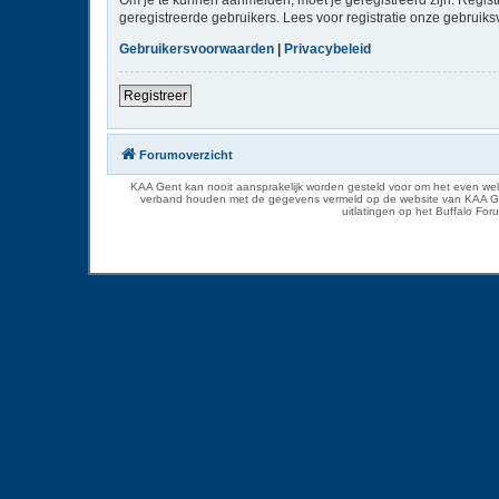
geregistreerde gebruikers. Lees voor registratie onze gebruiks
Gebruikersvoorwaarden
|
Privacybeleid
Registreer
Forumoverzicht
KAA Gent kan nooit aansprakelijk worden gesteld voor om het even welk
verband houden met de gegevens vermeld op de website van KAA Gent. D
uitlatingen op het Buffalo Fo