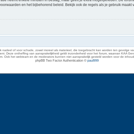
voorwaarden en het bijbehorend beleid. Bekijk ook de regels als je gebruik maakt 
 nadeel of voor schade, zowel moreel als materieel, die toegebracht kan worden ten gevolge van
eze ontheffing van aansprakelijkheid geldt inzonderheid voor het forum, waarvan KAA Gent zich 
rum. Ook het webteam en de moderators kunnen niet aansprakelijk gesteld worden voor de inhoud
phpBB Two Factor Authentication ©
paul999