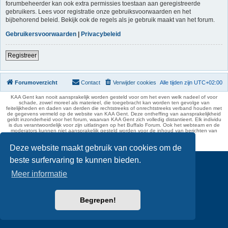
forumbeheerder kan ook extra permissies toestaan aan geregistreerde
gebruikers. Lees voor registratie onze gebruiksvoorwaarden en het
bijbehorend beleid. Bekijk ook de regels als je gebruik maakt van het forum.
Gebruikersvoorwaarden
|
Privacybeleid
Registreer
Forumoverzicht
Contact
Verwijder cookies
Alle tijden zijn
UTC+02:00
KAA Gent kan nooit aansprakelijk worden gesteld voor om het even welk nadeel of voor
schade, zowel moreel als materieel, die toegebracht kan worden ten gevolge van
feitelijkheden en daden van derden die rechtstreeks of onrechtstreeks verband houden met
de gegevens vermeld op de website van KAA Gent. Deze ontheffing van aansprakelijkheid
geldt inzonderheid voor het forum, waarvan KAA Gent zich volledig distantieert. Elk individu
is dus verantwoordelijk voor zijn uitlatingen op het Buffalo Forum. Ook het webteam en de
moderators kunnen niet aansprakelijk gesteld worden voor de inhoud van berichten van
gebruikers.
phpBB Two Factor Authentication ©
paul999
Deze website maakt gebruik van cookies om de
beste surfervaring te kunnen bieden.
Meer informatie
Begrepen!