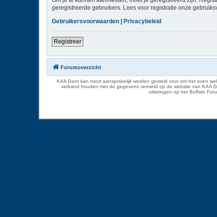
geregistreerde gebruikers. Lees voor registratie onze gebruiks
Gebruikersvoorwaarden
|
Privacybeleid
Registreer
Forumoverzicht
KAA Gent kan nooit aansprakelijk worden gesteld voor om het even welk
verband houden met de gegevens vermeld op de website van KAA Gent. D
uitlatingen op het Buffalo Fo