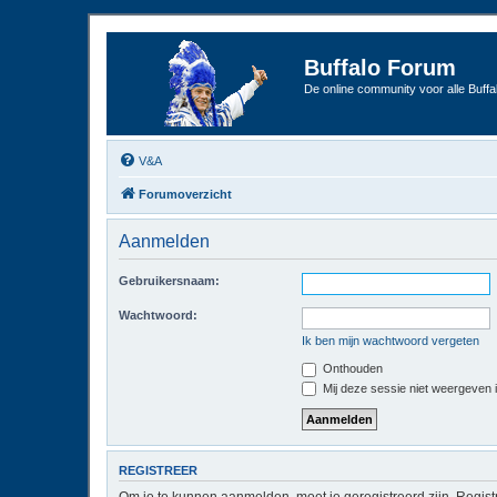
Buffalo Forum
De online community voor alle Buffal
V&A
Forumoverzicht
Aanmelden
Gebruikersnaam:
Wachtwoord:
Ik ben mijn wachtwoord vergeten
Onthouden
Mij deze sessie niet weergeven in
REGISTREER
Om je te kunnen aanmelden, moet je geregistreerd zijn. Regist