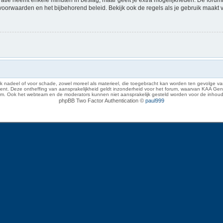
voorwaarden en het bijbehorend beleid. Bekijk ook de regels als je gebruik maakt 
 nadeel of voor schade, zowel moreel als materieel, die toegebracht kan worden ten gevolge van
eze ontheffing van aansprakelijkheid geldt inzonderheid voor het forum, waarvan KAA Gent zich 
rum. Ook het webteam en de moderators kunnen niet aansprakelijk gesteld worden voor de inhoud
phpBB Two Factor Authentication ©
paul999