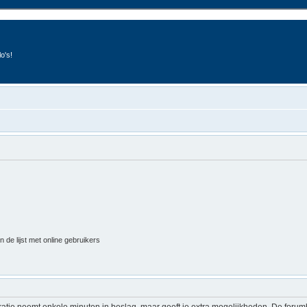
o's!
 de lijst met online gebruikers
ratie neemt enkele minuten in beslag, maar geeft je extra mogelijkheden. De foru