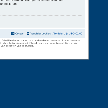
van het forum.
Contact
Verwijder cookies
Alle tijden zijn
UTC+02:00
 feitelijkheden en daden van derden die rechtstreeks of onrechtstreeks
volledig distantieert. Elk individu is dus verantwoordelijk voor zijn
 van berichten van gebruikers.