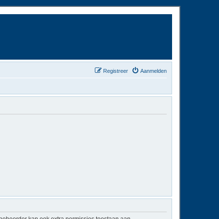
Registreer
Aanmelden
mbeheerder kan ook extra permissies toestaan aan