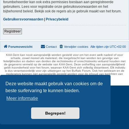
forumbeheerder kan ook extra permissies toestaan aan geregistreerde
gebruikers. Lees voor registratie onze gebruiksvoorwaarden en het
bijbehorend beleid. Bekijk ook de regels als je gebruik maakt van het forum.
Gebruikersvoorwaarden
|
Privacybeleid
Registreer
Forumoverzicht
Contact
Verwijder cookies
Alle tijden zijn
UTC+02:00
KAA Gent kan nooit aansprakelijk worden gesteld voor om het even welk nadeel of voor
schade, zowel moreel als materieel, die toegebracht kan worden ten gevolge van
feitelijkheden en daden van derden die rechtstreeks of onrechtstreeks verband houden met
de gegevens vermeld op de website van KAA Gent. Deze ontheffing van aansprakelijkheid
geldt inzonderheid voor het forum, waarvan KAA Gent zich volledig distantieert. Elk individu
is dus verantwoordelijk voor zijn uitlatingen op het Buffalo Forum. Ook het webteam en de
moderators kunnen niet aansprakelijk gesteld worden voor de inhoud van berichten van
gebruikers.
phpBB Two Factor Authentication ©
paul999
Deze website maakt gebruik van cookies om de
beste surfervaring te kunnen bieden.
Meer informatie
Begrepen!