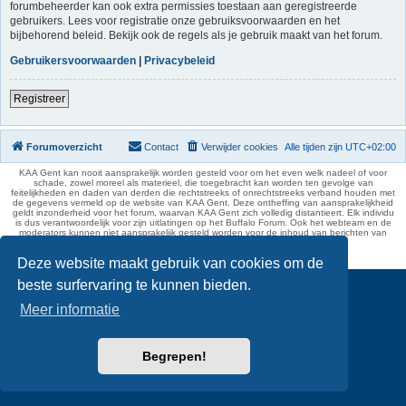
forumbeheerder kan ook extra permissies toestaan aan geregistreerde
gebruikers. Lees voor registratie onze gebruiksvoorwaarden en het
bijbehorend beleid. Bekijk ook de regels als je gebruik maakt van het forum.
Gebruikersvoorwaarden
|
Privacybeleid
Registreer
Forumoverzicht
Contact
Verwijder cookies
Alle tijden zijn
UTC+02:00
KAA Gent kan nooit aansprakelijk worden gesteld voor om het even welk nadeel of voor
schade, zowel moreel als materieel, die toegebracht kan worden ten gevolge van
feitelijkheden en daden van derden die rechtstreeks of onrechtstreeks verband houden met
de gegevens vermeld op de website van KAA Gent. Deze ontheffing van aansprakelijkheid
geldt inzonderheid voor het forum, waarvan KAA Gent zich volledig distantieert. Elk individu
is dus verantwoordelijk voor zijn uitlatingen op het Buffalo Forum. Ook het webteam en de
moderators kunnen niet aansprakelijk gesteld worden voor de inhoud van berichten van
gebruikers.
phpBB Two Factor Authentication ©
paul999
Deze website maakt gebruik van cookies om de
beste surfervaring te kunnen bieden.
Meer informatie
Begrepen!