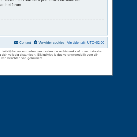
van het forum.
Contact
Verwijder cookies
Alle tijden zijn
UTC+02:00
 feitelijkheden en daden van derden die rechtstreeks of onrechtstreeks
volledig distantieert. Elk individu is dus verantwoordelijk voor zijn
 van berichten van gebruikers.