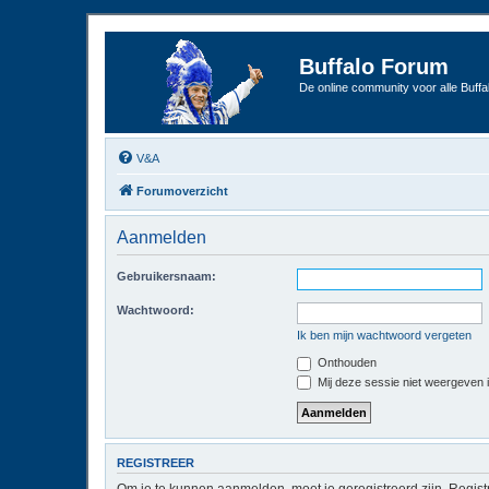
Buffalo Forum
De online community voor alle Buffal
V&A
Forumoverzicht
Aanmelden
Gebruikersnaam:
Wachtwoord:
Ik ben mijn wachtwoord vergeten
Onthouden
Mij deze sessie niet weergeven in
REGISTREER
Om je te kunnen aanmelden, moet je geregistreerd zijn. Regist