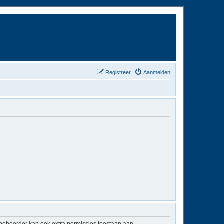
Registreer
Aanmelden
mbeheerder kan ook extra permissies toestaan aan