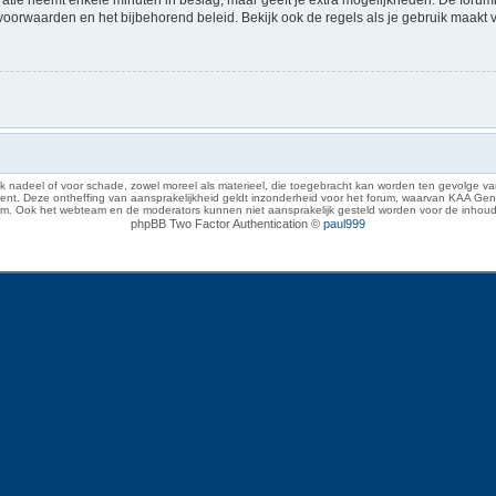
voorwaarden en het bijbehorend beleid. Bekijk ook de regels als je gebruik maakt 
 nadeel of voor schade, zowel moreel als materieel, die toegebracht kan worden ten gevolge van
eze ontheffing van aansprakelijkheid geldt inzonderheid voor het forum, waarvan KAA Gent zich 
rum. Ook het webteam en de moderators kunnen niet aansprakelijk gesteld worden voor de inhoud
phpBB Two Factor Authentication ©
paul999