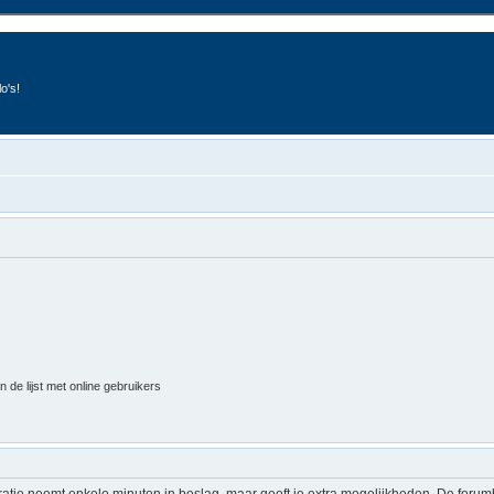
o's!
 de lijst met online gebruikers
ratie neemt enkele minuten in beslag, maar geeft je extra mogelijkheden. De foru