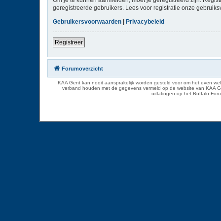
geregistreerde gebruikers. Lees voor registratie onze gebruiks
Gebruikersvoorwaarden
|
Privacybeleid
Registreer
Forumoverzicht
KAA Gent kan nooit aansprakelijk worden gesteld voor om het even welk
verband houden met de gegevens vermeld op de website van KAA Gent. D
uitlatingen op het Buffalo Fo