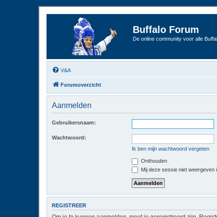
Buffalo Forum
De online community voor alle Buffal
V&A
Forumoverzicht
Aanmelden
Gebruikersnaam:
Wachtwoord:
Ik ben mijn wachtwoord vergeten
Onthouden
Mij deze sessie niet weergeven in
REGISTREER
Om je te kunnen aanmelden, moet je geregistreerd zijn. Regist