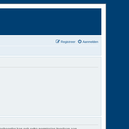
Registreer
Aanmelden
mbeheerder kan ook extra permissies toestaan aan