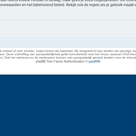
voorwaarden en het bijbehorend beleid. Bekijk ook de regels als je gebruik maakt 
 nadeel of voor schade, zowel moreel als materieel, die toegebracht kan worden ten gevolge van
eze ontheffing van aansprakelijkheid geldt inzonderheid voor het forum, waarvan KAA Gent zich 
rum. Ook het webteam en de moderators kunnen niet aansprakelijk gesteld worden voor de inhoud
phpBB Two Factor Authentication ©
paul999