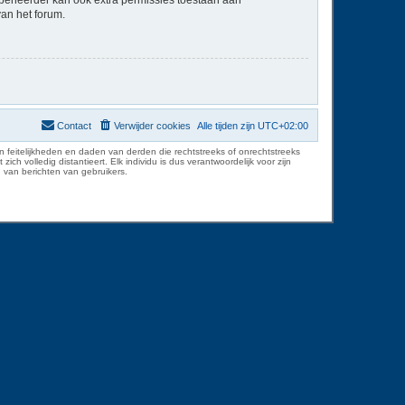
van het forum.
Contact
Verwijder cookies
Alle tijden zijn
UTC+02:00
 feitelijkheden en daden van derden die rechtstreeks of onrechtstreeks
volledig distantieert. Elk individu is dus verantwoordelijk voor zijn
 van berichten van gebruikers.