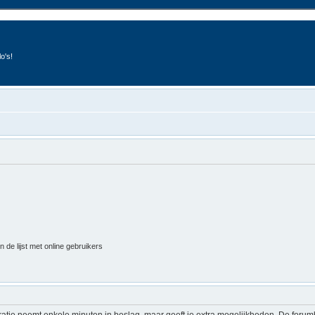
o's!
 de lijst met online gebruikers
ratie neemt enkele minuten in beslag, maar geeft je extra mogelijkheden. De foru