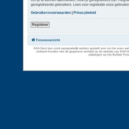
geregistreerde gebruikers. Lees voor registratie onze gebruiks
Gebruikersvoorwaarden
|
Privacybeleid
Registreer
Forumoverzicht
KAA Gent kan nooit aansprakelijk worden gesteld voor om het even welk
verband houden met de gegevens vermeld op de website van KAA Gent. D
uitlatingen op het Buffalo Fo