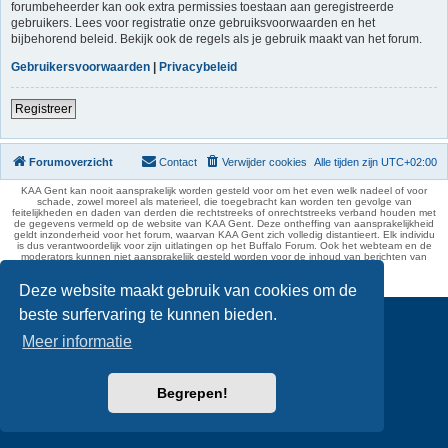
forumbeheerder kan ook extra permissies toestaan aan geregistreerde
gebruikers. Lees voor registratie onze gebruiksvoorwaarden en het
bijbehorend beleid. Bekijk ook de regels als je gebruik maakt van het forum.
Gebruikersvoorwaarden
|
Privacybeleid
Registreer
Forumoverzicht
Contact
Verwijder cookies
Alle tijden zijn
UTC+02:00
KAA Gent kan nooit aansprakelijk worden gesteld voor om het even welk nadeel of voor
schade, zowel moreel als materieel, die toegebracht kan worden ten gevolge van
feitelijkheden en daden van derden die rechtstreeks of onrechtstreeks verband houden met
de gegevens vermeld op de website van KAA Gent. Deze ontheffing van aansprakelijkheid
geldt inzonderheid voor het forum, waarvan KAA Gent zich volledig distantieert. Elk individu
is dus verantwoordelijk voor zijn uitlatingen op het Buffalo Forum. Ook het webteam en de
moderators kunnen niet aansprakelijk gesteld worden voor de inhoud van berichten van
gebruikers.
phpBB Two Factor Authentication ©
paul999
Deze website maakt gebruik van cookies om de
beste surfervaring te kunnen bieden.
Meer informatie
Begrepen!