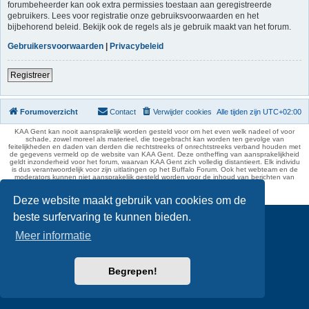
forumbeheerder kan ook extra permissies toestaan aan geregistreerde
gebruikers. Lees voor registratie onze gebruiksvoorwaarden en het
bijbehorend beleid. Bekijk ook de regels als je gebruik maakt van het forum.
Gebruikersvoorwaarden
|
Privacybeleid
Registreer
Forumoverzicht
Contact
Verwijder cookies
Alle tijden zijn
UTC+02:00
KAA Gent kan nooit aansprakelijk worden gesteld voor om het even welk nadeel of voor
schade, zowel moreel als materieel, die toegebracht kan worden ten gevolge van
feitelijkheden en daden van derden die rechtstreeks of onrechtstreeks verband houden met
de gegevens vermeld op de website van KAA Gent. Deze ontheffing van aansprakelijkheid
geldt inzonderheid voor het forum, waarvan KAA Gent zich volledig distantieert. Elk individu
is dus verantwoordelijk voor zijn uitlatingen op het Buffalo Forum. Ook het webteam en de
moderators kunnen niet aansprakelijk gesteld worden voor de inhoud van berichten van
gebruikers.
phpBB Two Factor Authentication ©
paul999
Deze website maakt gebruik van cookies om de
beste surfervaring te kunnen bieden.
Meer informatie
Begrepen!