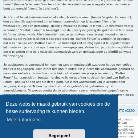
Forum” (hierna “je account”) en berichten die verstuurd zijn na je registratie en wanneer je
bent aangemeld (hierna “je berichten”).
Je account bevat minstens een unieke identificeerbare naam (hierna “je gebruikersnaam”),
een persoonlijk wachtwoord om te kunnen aanmelden op je account (hierna “je
wachtwoord”) en een persoonlijk, geldig e-mailadres (hierna “je e-mail”). Je informatie voor je
account op “Buffalo Forum” is beveiligd door de privacywetgeving die geldt in het land waar
dit forum gehost wordt. Alle informatie naast je gebruikersnaam, je wachtwoord en je e-
mailadres die vereist is bij het registratieproces op “Buffalo Forum” is verplicht of optioneel,
dat is een keuze van “Buffalo Forum”. Je hebt altijd zelf de mogelijkheid te bepalen welke
informatie van je account openbaar wordt weergegeven. Verder heb je ook de mogelijkheid
om in te stellen of je de e-mails die automatisch worden gemaakt door de phpBB-software
wil ontvangen.
Je wachtwoord is versleuteld (en kan niet worden ontsleuteld) waardoor het op een veilige
manier is opgeslagen. Toch is het niet aan te raden dat je hetzelfde wachtwoord gebruikt op
meerdere websites. Je wachtwoord is het middel waarmee je op je account op “Buffalo
Forum” kan aanmelden, bewaar het dus veilig en geef het nooit aan iemand van Buffalo
Forum”, phpBB of een andere derde partij. Als je het wachtwoord van je account bent
vergeten, kun je de “Ik ben mijn wachtwoord vergeten”-optie gebruiken bij het
aanmeldvenster. Dit proces vereist dat je gebruikersnaam en e-mailadres opgeeft van je
gebruikersaccount, waarna de phpBB-software een nieuw wachtwoord zal genereren en zal
opsturen naar het e-mailadres, zodat je je opnieuw kunt aanmelden.
Deze website maakt gebruik van cookies om de
beste surfervaring te kunnen bieden.
Forumoverzicht
Contact
Verwijder cookies
Alle tijden zijn
UTC+02:00
Meer informatie
KAA Gent kan nooit aansprakelijk worden gesteld voor om het even welk nadeel of voor
schade, zowel moreel als materieel, die toegebracht kan worden ten gevolge van
feitelijkheden en daden van derden die rechtstreeks of onrechtstreeks verband houden met
de gegevens vermeld op de website van KAA Gent. Deze ontheffing van aansprakelijkheid
geldt inzonderheid voor het forum, waarvan KAA Gent zich volledig distantieert. Elk individu
Begrepen!
is dus verantwoordelijk voor zijn uitlatingen op het Buffalo Forum. Ook het webteam en de