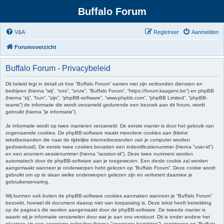
Buffalo Forum
V&A
Registreer
Aanmelden
Forumoverzicht
Buffalo Forum - Privacybeleid
Dit beleid legt in detail uit hoe “Buffalo Forum” samen met zijn verbonden diensten en
bedrijven (hierna “wij”, “ons”, “onze”, “Buffalo Forum”, “https://forum.kaagent.be”) en phpBB
(hierna “zij”, “hun”, “zijn”, “phpBB-software”, “www.phpbb.com”, “phpBB Limited”, “phpBB-
teams”) de informatie die wordt verzameld gedurende een bezoek aan dit forum, wordt
gebruikt (hierna “je informatie”).
Je informatie wordt op twee manieren verzameld. De eerste manier is door het gebruik van
zogenaamde cookies. De phpBB-software maakt meerdere cookies aan (kleine
tekstbestanden die naar de tijdelijke internetbestanden van je computer worden
gedownload). De eerste twee cookies bevatten een indentificatienummer (hierna “user-id”)
en een anoniem sessienummer (hierna “session-id”). Deze twee nummers worden
automatisch door de phpBB-software aan je toegewezen. Een derde cookie zal worden
aangemaakt wanneer je onderwerpen hebt gelezen op “Buffalo Forum”. Deze cookie wordt
gebruikt om op te slaan welke onderwerpen gelezen zijn en verbetert daarmee je
gebruikerservaring.
Wij kunnen ook buiten de phpBB-software cookies aanmaken wanneer je “Buffalo Forum”
bezoekt, hoewel dit document daarop niet van toepassing is. Deze tekst heeft betrekking
op de pagina’s die worden aangemaakt door de phpBB-software. De tweede manier is
waarin wij je informatie verzamelen door wat je aan ons verstuurt. Dit is onder andere het
plaatsen als een anonieme gebruiker (hierna “anonieme berichten”), registreren op “Buffalo