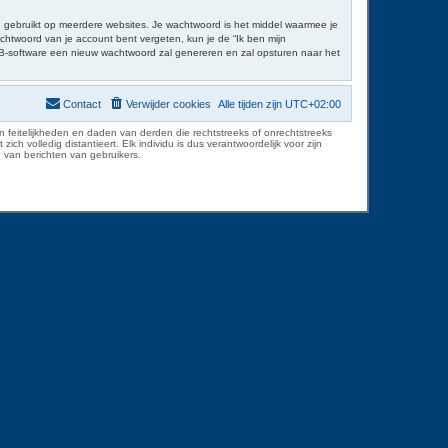
rd gebruikt op meerdere websites. Je wachtwoord is het middel waarmee je
chtwoord van je account bent vergeten, kun je de “Ik ben mijn
BB-software een nieuw wachtwoord zal genereren en zal opsturen naar het
Contact
Verwijder cookies
Alle tijden zijn
UTC+02:00
 feitelijkheden en daden van derden die rechtstreeks of onrechtstreeks
volledig distantieert. Elk individu is dus verantwoordelijk voor zijn
 van berichten van gebruikers.