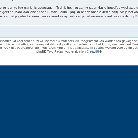
et op een veilige manier is opgeslagen. Toch is het niet aan te raden dat je hetzelfde wachtwoo
 geef het nooit aan iemand van Buffalo Forum”, phpBB of een andere derde partij. Als je het wa
s vereist dat je gebruikersnaam en e-mailadres opgeeft van je gebruikersaccount, waarna de php
 nadeel of voor schade, zowel moreel als materieel, die toegebracht kan worden ten gevolge van
eze ontheffing van aansprakelijkheid geldt inzonderheid voor het forum, waarvan KAA Gent zich 
rum. Ook het webteam en de moderators kunnen niet aansprakelijk gesteld worden voor de inhoud
phpBB Two Factor Authentication ©
paul999