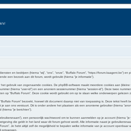
o's!
diensten en bedrijven (hierna “wij”, “ons”, “onze”, “Buffalo Forum”, “https://forum.kaagent.be”) en 
de een bezoek aan dit forum, wordt gebruikt (hierna “je informatie”).
or het gebruik van zogenaamde cookies. De phpBB-software maakt meerdere cookies aan (kleine te
enummer (hierna “user-id”) en een anoniem sessienummer (hierna “session-id”). Deze twee numm
 op “Buffalo Forum”. Deze cookie wordt gebruikt om op te slaan welke onderwerpen gelezen zij
Buffalo Forum” bezoekt, hoewel dit document daarop niet van toepassing is. Deze tekst heeft 
 je aan ons verstuurt. Dit is onder andere het plaatsen als een anonieme gebruiker (hierna “anoni
 (hierna “je berichten”).
ebruikersnaam”), een persoonlijk wachtwoord om te kunnen aanmelden op je account (hierna “je wac
etgeving die geldt in het land waar dit forum gehost wordt. Alle informatie naast je gebruikersnaam
o Forum”. Je hebt altijd zelf de mogelijkheid te bepalen welke informatie van je account openbaar
il ontvangen.