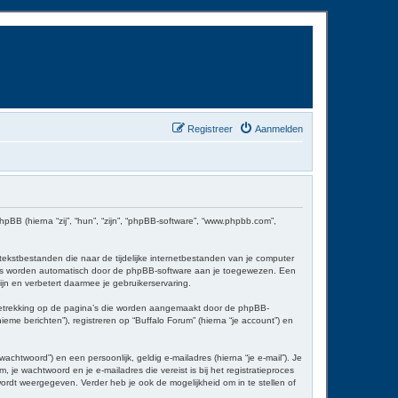
Registreer
Aanmelden
phpBB (hierna “zij”, “hun”, “zijn”, “phpBB-software”, “www.phpbb.com”,
kstbestanden die naar de tijdelijke internetbestanden van je computer
ers worden automatisch door de phpBB-software aan je toegewezen. Een
n en verbetert daarmee je gebruikerservaring.
betrekking op de pagina’s die worden aangemaakt door de phpBB-
eme berichten”), registreren op “Buffalo Forum” (hierna “je account”) en
htwoord”) en een persoonlijk, geldig e-mailadres (hierna “je e-mail”). Je
, je wachtwoord en je e-mailadres die vereist is bij het registratieproces
 wordt weergegeven. Verder heb je ook de mogelijkheid om in te stellen of