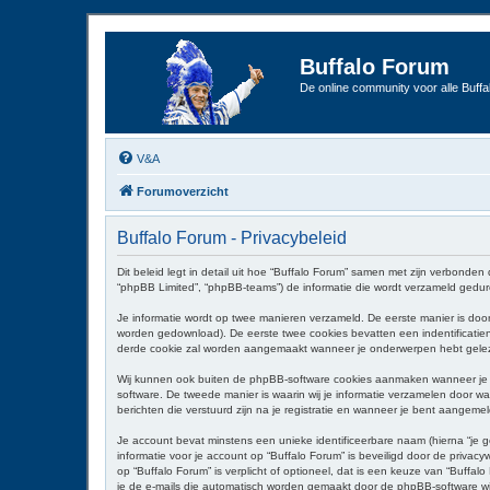
Buffalo Forum
De online community voor alle Buffal
V&A
Forumoverzicht
Buffalo Forum - Privacybeleid
Dit beleid legt in detail uit hoe “Buffalo Forum” samen met zijn verbonden 
“phpBB Limited”, “phpBB-teams”) de informatie die wordt verzameld geduren
Je informatie wordt op twee manieren verzameld. De eerste manier is do
worden gedownload). De eerste twee cookies bevatten een indentificati
derde cookie zal worden aangemaakt wanneer je onderwerpen hebt gelezen
Wij kunnen ook buiten de phpBB-software cookies aanmaken wanneer je “
software. De tweede manier is waarin wij je informatie verzamelen door wat
berichten die verstuurd zijn na je registratie en wanneer je bent aangemeld
Je account bevat minstens een unieke identificeerbare naam (hierna “je g
informatie voor je account op “Buffalo Forum” is beveiligd door de privacyw
op “Buffalo Forum” is verplicht of optioneel, dat is een keuze van “Buffal
je de e-mails die automatisch worden gemaakt door de phpBB-software w