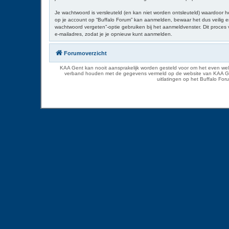
Je wachtwoord is versleuteld (en kan niet worden ontsleuteld) waardoor h
op je account op “Buffalo Forum” kan aanmelden, bewaar het dus veilig en
wachtwoord vergeten”-optie gebruiken bij het aanmeldvenster. Dit proce
e-mailadres, zodat je je opnieuw kunt aanmelden.
Forumoverzicht
KAA Gent kan nooit aansprakelijk worden gesteld voor om het even welk
verband houden met de gegevens vermeld op de website van KAA Gent. D
uitlatingen op het Buffalo Fo