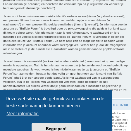
Forum” (hierna “je account”) en berichten die verstuurd zijn na je registratie en wanneer je
bent aangemeld (hierna “je berichten”).
Je account bevat minstens een unieke identificeerbare naam (hierna “je gebruikersnaam”),
een persoonlijk wachtwoord om te kunnen aanmelden op je account (hierna “je
wachtwoord”) en een persoonlijk, geldig e-mailadres (hierna “je e-mail”). Je informatie voor je
account op “Buffalo Forum” is beveiligd door de privacywetgeving die geldt in het land waar
dit forum gehost wordt. Alle informatie naast je gebruikersnaam, je wachtwoord en je e-
mailadres die vereist is bij het registratieproces op “Buffalo Forum” is verplicht of optioneel,
dat is een keuze van “Buffalo Forum”. Je hebt altijd zelf de mogelijkheid te bepalen welke
informatie van je account openbaar wordt weergegeven. Verder heb je ook de mogelijkheid
om in te stellen of je de e-mails die automatisch worden gemaakt door de phpBB-software
wil ontvangen.
Je wachtwoord is versleuteld (en kan niet worden ontsleuteld) waardoor het op een veilige
manier is opgeslagen. Toch is het niet aan te raden dat je hetzelfde wachtwoord gebruikt op
meerdere websites. Je wachtwoord is het middel waarmee je op je account op “Buffalo
Forum” kan aanmelden, bewaar het dus veilig en geef het nooit aan iemand van Buffalo
Forum”, phpBB of een andere derde partij. Als je het wachtwoord van je account bent
vergeten, kun je de “Ik ben mijn wachtwoord vergeten”-optie gebruiken bij het
aanmeldvenster. Dit proces vereist dat je gebruikersnaam en e-mailadres opgeeft van je
gebruikersaccount, waarna de phpBB-software een nieuw wachtwoord zal genereren en zal
opsturen naar het e-mailadres, zodat je je opnieuw kunt aanmelden.
Deze website maakt gebruik van cookies om de
beste surfervaring te kunnen bieden.
Forumoverzicht
Contact
Verwijder cookies
Alle tijden zijn
UTC+02:00
Meer informatie
KAA Gent kan nooit aansprakelijk worden gesteld voor om het even welk nadeel of voor
schade, zowel moreel als materieel, die toegebracht kan worden ten gevolge van
feitelijkheden en daden van derden die rechtstreeks of onrechtstreeks verband houden met
de gegevens vermeld op de website van KAA Gent. Deze ontheffing van aansprakelijkheid
geldt inzonderheid voor het forum, waarvan KAA Gent zich volledig distantieert. Elk individu
Begrepen!
is dus verantwoordelijk voor zijn uitlatingen op het Buffalo Forum. Ook het webteam en de