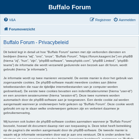
Buffalo Forum
V&A
Registreer
Aanmelden
Forumoverzicht
Buffalo Forum - Privacybeleid
Dit beleid legt in detail uit hoe “Buffalo Forum” samen met zijn verbonden diensten en
bedrijven (hierna “wij”, “ons”, “onze”, “Buffalo Forum”, “https://forum.kaagent.be”) en phpBB
(hierna “zij”, “hun”, “zijn”, “phpBB-software”, “www.phpbb.com”, “phpBB Limited”, “phpBB-
teams”) de informatie die wordt verzameld gedurende een bezoek aan dit forum, wordt
gebruikt (hierna “je informatie”).
Je informatie wordt op twee manieren verzameld. De eerste manier is door het gebruik van
zogenaamde cookies. De phpBB-software maakt meerdere cookies aan (kleine
tekstbestanden die naar de tijdelijke internetbestanden van je computer worden
gedownload). De eerste twee cookies bevatten een indentificatienummer (hierna “user-id”)
en een anoniem sessienummer (hierna “session-id”). Deze twee nummers worden
automatisch door de phpBB-software aan je toegewezen. Een derde cookie zal worden
aangemaakt wanneer je onderwerpen hebt gelezen op “Buffalo Forum”. Deze cookie wordt
gebruikt om op te slaan welke onderwerpen gelezen zijn en verbetert daarmee je
gebruikerservaring.
Wij kunnen ook buiten de phpBB-software cookies aanmaken wanneer je “Buffalo Forum”
bezoekt, hoewel dit document daarop niet van toepassing is. Deze tekst heeft betrekking
op de pagina’s die worden aangemaakt door de phpBB-software. De tweede manier is
waarin wij je informatie verzamelen door wat je aan ons verstuurt. Dit is onder andere het
plaatsen als een anonieme gebruiker (hierna “anonieme berichten”), registreren op “Buffalo