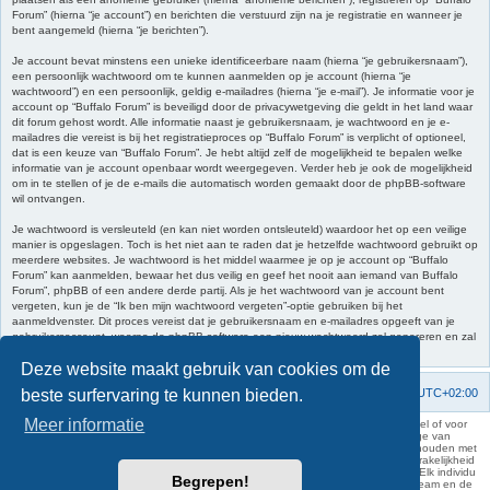
Forum” (hierna “je account”) en berichten die verstuurd zijn na je registratie en wanneer je
bent aangemeld (hierna “je berichten”).
Je account bevat minstens een unieke identificeerbare naam (hierna “je gebruikersnaam”),
een persoonlijk wachtwoord om te kunnen aanmelden op je account (hierna “je
wachtwoord”) en een persoonlijk, geldig e-mailadres (hierna “je e-mail”). Je informatie voor je
account op “Buffalo Forum” is beveiligd door de privacywetgeving die geldt in het land waar
dit forum gehost wordt. Alle informatie naast je gebruikersnaam, je wachtwoord en je e-
mailadres die vereist is bij het registratieproces op “Buffalo Forum” is verplicht of optioneel,
dat is een keuze van “Buffalo Forum”. Je hebt altijd zelf de mogelijkheid te bepalen welke
informatie van je account openbaar wordt weergegeven. Verder heb je ook de mogelijkheid
om in te stellen of je de e-mails die automatisch worden gemaakt door de phpBB-software
wil ontvangen.
Je wachtwoord is versleuteld (en kan niet worden ontsleuteld) waardoor het op een veilige
manier is opgeslagen. Toch is het niet aan te raden dat je hetzelfde wachtwoord gebruikt op
meerdere websites. Je wachtwoord is het middel waarmee je op je account op “Buffalo
Forum” kan aanmelden, bewaar het dus veilig en geef het nooit aan iemand van Buffalo
Forum”, phpBB of een andere derde partij. Als je het wachtwoord van je account bent
vergeten, kun je de “Ik ben mijn wachtwoord vergeten”-optie gebruiken bij het
aanmeldvenster. Dit proces vereist dat je gebruikersnaam en e-mailadres opgeeft van je
gebruikersaccount, waarna de phpBB-software een nieuw wachtwoord zal genereren en zal
opsturen naar het e-mailadres, zodat je je opnieuw kunt aanmelden.
Deze website maakt gebruik van cookies om de
beste surfervaring te kunnen bieden.
Forumoverzicht
Contact
Verwijder cookies
Alle tijden zijn
UTC+02:00
Meer informatie
KAA Gent kan nooit aansprakelijk worden gesteld voor om het even welk nadeel of voor
schade, zowel moreel als materieel, die toegebracht kan worden ten gevolge van
feitelijkheden en daden van derden die rechtstreeks of onrechtstreeks verband houden met
de gegevens vermeld op de website van KAA Gent. Deze ontheffing van aansprakelijkheid
geldt inzonderheid voor het forum, waarvan KAA Gent zich volledig distantieert. Elk individu
Begrepen!
is dus verantwoordelijk voor zijn uitlatingen op het Buffalo Forum. Ook het webteam en de