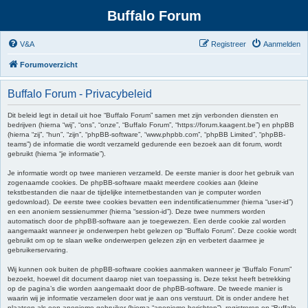
Buffalo Forum
V&A
Registreer
Aanmelden
Forumoverzicht
Buffalo Forum - Privacybeleid
Dit beleid legt in detail uit hoe “Buffalo Forum” samen met zijn verbonden diensten en
bedrijven (hierna “wij”, “ons”, “onze”, “Buffalo Forum”, “https://forum.kaagent.be”) en phpBB
(hierna “zij”, “hun”, “zijn”, “phpBB-software”, “www.phpbb.com”, “phpBB Limited”, “phpBB-
teams”) de informatie die wordt verzameld gedurende een bezoek aan dit forum, wordt
gebruikt (hierna “je informatie”).
Je informatie wordt op twee manieren verzameld. De eerste manier is door het gebruik van
zogenaamde cookies. De phpBB-software maakt meerdere cookies aan (kleine
tekstbestanden die naar de tijdelijke internetbestanden van je computer worden
gedownload). De eerste twee cookies bevatten een indentificatienummer (hierna “user-id”)
en een anoniem sessienummer (hierna “session-id”). Deze twee nummers worden
automatisch door de phpBB-software aan je toegewezen. Een derde cookie zal worden
aangemaakt wanneer je onderwerpen hebt gelezen op “Buffalo Forum”. Deze cookie wordt
gebruikt om op te slaan welke onderwerpen gelezen zijn en verbetert daarmee je
gebruikerservaring.
Wij kunnen ook buiten de phpBB-software cookies aanmaken wanneer je “Buffalo Forum”
bezoekt, hoewel dit document daarop niet van toepassing is. Deze tekst heeft betrekking
op de pagina’s die worden aangemaakt door de phpBB-software. De tweede manier is
waarin wij je informatie verzamelen door wat je aan ons verstuurt. Dit is onder andere het
plaatsen als een anonieme gebruiker (hierna “anonieme berichten”), registreren op “Buffalo