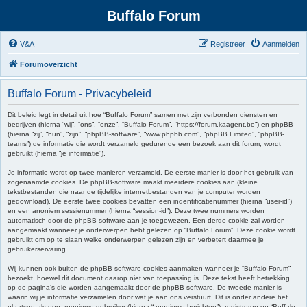
Buffalo Forum
V&A
Registreer
Aanmelden
Forumoverzicht
Buffalo Forum - Privacybeleid
Dit beleid legt in detail uit hoe “Buffalo Forum” samen met zijn verbonden diensten en
bedrijven (hierna “wij”, “ons”, “onze”, “Buffalo Forum”, “https://forum.kaagent.be”) en phpBB
(hierna “zij”, “hun”, “zijn”, “phpBB-software”, “www.phpbb.com”, “phpBB Limited”, “phpBB-
teams”) de informatie die wordt verzameld gedurende een bezoek aan dit forum, wordt
gebruikt (hierna “je informatie”).
Je informatie wordt op twee manieren verzameld. De eerste manier is door het gebruik van
zogenaamde cookies. De phpBB-software maakt meerdere cookies aan (kleine
tekstbestanden die naar de tijdelijke internetbestanden van je computer worden
gedownload). De eerste twee cookies bevatten een indentificatienummer (hierna “user-id”)
en een anoniem sessienummer (hierna “session-id”). Deze twee nummers worden
automatisch door de phpBB-software aan je toegewezen. Een derde cookie zal worden
aangemaakt wanneer je onderwerpen hebt gelezen op “Buffalo Forum”. Deze cookie wordt
gebruikt om op te slaan welke onderwerpen gelezen zijn en verbetert daarmee je
gebruikerservaring.
Wij kunnen ook buiten de phpBB-software cookies aanmaken wanneer je “Buffalo Forum”
bezoekt, hoewel dit document daarop niet van toepassing is. Deze tekst heeft betrekking
op de pagina’s die worden aangemaakt door de phpBB-software. De tweede manier is
waarin wij je informatie verzamelen door wat je aan ons verstuurt. Dit is onder andere het
plaatsen als een anonieme gebruiker (hierna “anonieme berichten”), registreren op “Buffalo