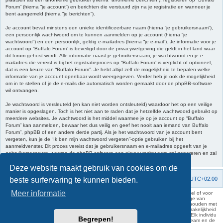
Forum” (hierna “je account”) en berichten die verstuurd zijn na je registratie en wanneer je
bent aangemeld (hierna “je berichten”).
Je account bevat minstens een unieke identificeerbare naam (hierna “je gebruikersnaam”),
een persoonlijk wachtwoord om te kunnen aanmelden op je account (hierna “je
wachtwoord”) en een persoonlijk, geldig e-mailadres (hierna “je e-mail”). Je informatie voor je
account op “Buffalo Forum” is beveiligd door de privacywetgeving die geldt in het land waar
dit forum gehost wordt. Alle informatie naast je gebruikersnaam, je wachtwoord en je e-
mailadres die vereist is bij het registratieproces op “Buffalo Forum” is verplicht of optioneel,
dat is een keuze van “Buffalo Forum”. Je hebt altijd zelf de mogelijkheid te bepalen welke
informatie van je account openbaar wordt weergegeven. Verder heb je ook de mogelijkheid
om in te stellen of je de e-mails die automatisch worden gemaakt door de phpBB-software
wil ontvangen.
Je wachtwoord is versleuteld (en kan niet worden ontsleuteld) waardoor het op een veilige
manier is opgeslagen. Toch is het niet aan te raden dat je hetzelfde wachtwoord gebruikt op
meerdere websites. Je wachtwoord is het middel waarmee je op je account op “Buffalo
Forum” kan aanmelden, bewaar het dus veilig en geef het nooit aan iemand van Buffalo
Forum”, phpBB of een andere derde partij. Als je het wachtwoord van je account bent
vergeten, kun je de “Ik ben mijn wachtwoord vergeten”-optie gebruiken bij het
aanmeldvenster. Dit proces vereist dat je gebruikersnaam en e-mailadres opgeeft van je
gebruikersaccount, waarna de phpBB-software een nieuw wachtwoord zal genereren en zal
opsturen naar het e-mailadres, zodat je je opnieuw kunt aanmelden.
Deze website maakt gebruik van cookies om de
beste surfervaring te kunnen bieden.
Forumoverzicht
Contact
Verwijder cookies
Alle tijden zijn
UTC+02:00
Meer informatie
KAA Gent kan nooit aansprakelijk worden gesteld voor om het even welk nadeel of voor
schade, zowel moreel als materieel, die toegebracht kan worden ten gevolge van
feitelijkheden en daden van derden die rechtstreeks of onrechtstreeks verband houden met
de gegevens vermeld op de website van KAA Gent. Deze ontheffing van aansprakelijkheid
geldt inzonderheid voor het forum, waarvan KAA Gent zich volledig distantieert. Elk individu
Begrepen!
is dus verantwoordelijk voor zijn uitlatingen op het Buffalo Forum. Ook het webteam en de