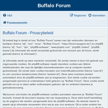
Buffalo Forum
V&A
Registreer
Aanmelden
Forumoverzicht
Buffalo Forum - Privacybeleid
Dit beleid legt in detail uit hoe “Buffalo Forum” samen met zijn verbonden diensten en
bedrijven (hierna “wij”, “ons”, “onze”, “Buffalo Forum”, “https://forum.kaagent.be”) en phpBB
(hierna “zij”, “hun”, “zijn”, “phpBB-software”, “www.phpbb.com”, “phpBB Limited”, “phpBB-
teams”) de informatie die wordt verzameld gedurende een bezoek aan dit forum, wordt
gebruikt (hierna “je informatie”).
Je informatie wordt op twee manieren verzameld. De eerste manier is door het gebruik van
zogenaamde cookies. De phpBB-software maakt meerdere cookies aan (kleine
tekstbestanden die naar de tijdelijke internetbestanden van je computer worden
gedownload). De eerste twee cookies bevatten een indentificatienummer (hierna “user-id”)
en een anoniem sessienummer (hierna “session-id”). Deze twee nummers worden
automatisch door de phpBB-software aan je toegewezen. Een derde cookie zal worden
aangemaakt wanneer je onderwerpen hebt gelezen op “Buffalo Forum”. Deze cookie wordt
gebruikt om op te slaan welke onderwerpen gelezen zijn en verbetert daarmee je
gebruikerservaring.
Wij kunnen ook buiten de phpBB-software cookies aanmaken wanneer je “Buffalo Forum”
bezoekt, hoewel dit document daarop niet van toepassing is. Deze tekst heeft betrekking
op de pagina’s die worden aangemaakt door de phpBB-software. De tweede manier is
waarin wij je informatie verzamelen door wat je aan ons verstuurt. Dit is onder andere het
plaatsen als een anonieme gebruiker (hierna “anonieme berichten”), registreren op “Buffalo