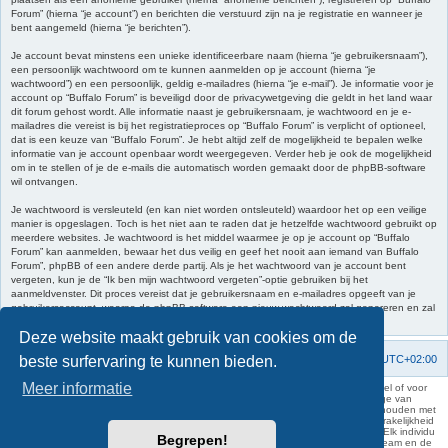
Forum” (hierna “je account”) en berichten die verstuurd zijn na je registratie en wanneer je
bent aangemeld (hierna “je berichten”).
Je account bevat minstens een unieke identificeerbare naam (hierna “je gebruikersnaam”),
een persoonlijk wachtwoord om te kunnen aanmelden op je account (hierna “je
wachtwoord”) en een persoonlijk, geldig e-mailadres (hierna “je e-mail”). Je informatie voor je
account op “Buffalo Forum” is beveiligd door de privacywetgeving die geldt in het land waar
dit forum gehost wordt. Alle informatie naast je gebruikersnaam, je wachtwoord en je e-
mailadres die vereist is bij het registratieproces op “Buffalo Forum” is verplicht of optioneel,
dat is een keuze van “Buffalo Forum”. Je hebt altijd zelf de mogelijkheid te bepalen welke
informatie van je account openbaar wordt weergegeven. Verder heb je ook de mogelijkheid
om in te stellen of je de e-mails die automatisch worden gemaakt door de phpBB-software
wil ontvangen.
Je wachtwoord is versleuteld (en kan niet worden ontsleuteld) waardoor het op een veilige
manier is opgeslagen. Toch is het niet aan te raden dat je hetzelfde wachtwoord gebruikt op
meerdere websites. Je wachtwoord is het middel waarmee je op je account op “Buffalo
Forum” kan aanmelden, bewaar het dus veilig en geef het nooit aan iemand van Buffalo
Forum”, phpBB of een andere derde partij. Als je het wachtwoord van je account bent
vergeten, kun je de “Ik ben mijn wachtwoord vergeten”-optie gebruiken bij het
aanmeldvenster. Dit proces vereist dat je gebruikersnaam en e-mailadres opgeeft van je
gebruikersaccount, waarna de phpBB-software een nieuw wachtwoord zal genereren en zal
opsturen naar het e-mailadres, zodat je je opnieuw kunt aanmelden.
Deze website maakt gebruik van cookies om de
beste surfervaring te kunnen bieden.
Forumoverzicht
Contact
Verwijder cookies
Alle tijden zijn
UTC+02:00
Meer informatie
KAA Gent kan nooit aansprakelijk worden gesteld voor om het even welk nadeel of voor
schade, zowel moreel als materieel, die toegebracht kan worden ten gevolge van
feitelijkheden en daden van derden die rechtstreeks of onrechtstreeks verband houden met
de gegevens vermeld op de website van KAA Gent. Deze ontheffing van aansprakelijkheid
geldt inzonderheid voor het forum, waarvan KAA Gent zich volledig distantieert. Elk individu
Begrepen!
is dus verantwoordelijk voor zijn uitlatingen op het Buffalo Forum. Ook het webteam en de