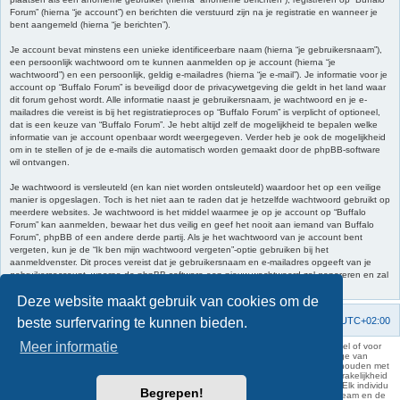
Forum” (hierna “je account”) en berichten die verstuurd zijn na je registratie en wanneer je
bent aangemeld (hierna “je berichten”).
Je account bevat minstens een unieke identificeerbare naam (hierna “je gebruikersnaam”),
een persoonlijk wachtwoord om te kunnen aanmelden op je account (hierna “je
wachtwoord”) en een persoonlijk, geldig e-mailadres (hierna “je e-mail”). Je informatie voor je
account op “Buffalo Forum” is beveiligd door de privacywetgeving die geldt in het land waar
dit forum gehost wordt. Alle informatie naast je gebruikersnaam, je wachtwoord en je e-
mailadres die vereist is bij het registratieproces op “Buffalo Forum” is verplicht of optioneel,
dat is een keuze van “Buffalo Forum”. Je hebt altijd zelf de mogelijkheid te bepalen welke
informatie van je account openbaar wordt weergegeven. Verder heb je ook de mogelijkheid
om in te stellen of je de e-mails die automatisch worden gemaakt door de phpBB-software
wil ontvangen.
Je wachtwoord is versleuteld (en kan niet worden ontsleuteld) waardoor het op een veilige
manier is opgeslagen. Toch is het niet aan te raden dat je hetzelfde wachtwoord gebruikt op
meerdere websites. Je wachtwoord is het middel waarmee je op je account op “Buffalo
Forum” kan aanmelden, bewaar het dus veilig en geef het nooit aan iemand van Buffalo
Forum”, phpBB of een andere derde partij. Als je het wachtwoord van je account bent
vergeten, kun je de “Ik ben mijn wachtwoord vergeten”-optie gebruiken bij het
aanmeldvenster. Dit proces vereist dat je gebruikersnaam en e-mailadres opgeeft van je
gebruikersaccount, waarna de phpBB-software een nieuw wachtwoord zal genereren en zal
opsturen naar het e-mailadres, zodat je je opnieuw kunt aanmelden.
Deze website maakt gebruik van cookies om de
beste surfervaring te kunnen bieden.
Forumoverzicht
Contact
Verwijder cookies
Alle tijden zijn
UTC+02:00
Meer informatie
KAA Gent kan nooit aansprakelijk worden gesteld voor om het even welk nadeel of voor
schade, zowel moreel als materieel, die toegebracht kan worden ten gevolge van
feitelijkheden en daden van derden die rechtstreeks of onrechtstreeks verband houden met
de gegevens vermeld op de website van KAA Gent. Deze ontheffing van aansprakelijkheid
geldt inzonderheid voor het forum, waarvan KAA Gent zich volledig distantieert. Elk individu
Begrepen!
is dus verantwoordelijk voor zijn uitlatingen op het Buffalo Forum. Ook het webteam en de