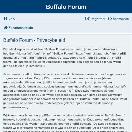
Buffalo Forum
V&A
Registreer
Aanmelden
Forumoverzicht
Buffalo Forum - Privacybeleid
Dit beleid legt in detail uit hoe “Buffalo Forum” samen met zijn verbonden diensten en
bedrijven (hierna “wij”, “ons”, “onze”, “Buffalo Forum”, “https://forum.kaagent.be”) en phpBB
(hierna “zij”, “hun”, “zijn”, “phpBB-software”, “www.phpbb.com”, “phpBB Limited”, “phpBB-
teams”) de informatie die wordt verzameld gedurende een bezoek aan dit forum, wordt
gebruikt (hierna “je informatie”).
Je informatie wordt op twee manieren verzameld. De eerste manier is door het gebruik van
zogenaamde cookies. De phpBB-software maakt meerdere cookies aan (kleine
tekstbestanden die naar de tijdelijke internetbestanden van je computer worden
gedownload). De eerste twee cookies bevatten een indentificatienummer (hierna “user-id”)
en een anoniem sessienummer (hierna “session-id”). Deze twee nummers worden
automatisch door de phpBB-software aan je toegewezen. Een derde cookie zal worden
aangemaakt wanneer je onderwerpen hebt gelezen op “Buffalo Forum”. Deze cookie wordt
gebruikt om op te slaan welke onderwerpen gelezen zijn en verbetert daarmee je
gebruikerservaring.
Wij kunnen ook buiten de phpBB-software cookies aanmaken wanneer je “Buffalo Forum”
bezoekt, hoewel dit document daarop niet van toepassing is. Deze tekst heeft betrekking
op de pagina’s die worden aangemaakt door de phpBB-software. De tweede manier is
waarin wij je informatie verzamelen door wat je aan ons verstuurt. Dit is onder andere het
plaatsen als een anonieme gebruiker (hierna “anonieme berichten”), registreren op “Buffalo