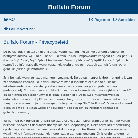
Buffalo Forum
V&A
Registreer
Aanmelden
Forumoverzicht
Buffalo Forum - Privacybeleid
Dit beleid legt in detail uit hoe “Buffalo Forum” samen met zijn verbonden diensten en
bedrijven (hierna “wij”, “ons”, “onze”, “Buffalo Forum”, “https://forum.kaagent.be”) en phpBB
(hierna “zij”, “hun”, “zijn”, “phpBB-software”, “www.phpbb.com”, “phpBB Limited”, “phpBB-
teams”) de informatie die wordt verzameld gedurende een bezoek aan dit forum, wordt
gebruikt (hierna “je informatie”).
Je informatie wordt op twee manieren verzameld. De eerste manier is door het gebruik van
zogenaamde cookies. De phpBB-software maakt meerdere cookies aan (kleine
tekstbestanden die naar de tijdelijke internetbestanden van je computer worden
gedownload). De eerste twee cookies bevatten een indentificatienummer (hierna “user-id”)
en een anoniem sessienummer (hierna “session-id”). Deze twee nummers worden
automatisch door de phpBB-software aan je toegewezen. Een derde cookie zal worden
aangemaakt wanneer je onderwerpen hebt gelezen op “Buffalo Forum”. Deze cookie wordt
gebruikt om op te slaan welke onderwerpen gelezen zijn en verbetert daarmee je
gebruikerservaring.
Wij kunnen ook buiten de phpBB-software cookies aanmaken wanneer je “Buffalo Forum”
bezoekt, hoewel dit document daarop niet van toepassing is. Deze tekst heeft betrekking
op de pagina’s die worden aangemaakt door de phpBB-software. De tweede manier is
waarin wij je informatie verzamelen door wat je aan ons verstuurt. Dit is onder andere het
plaatsen als een anonieme gebruiker (hierna “anonieme berichten”), registreren op “Buffalo