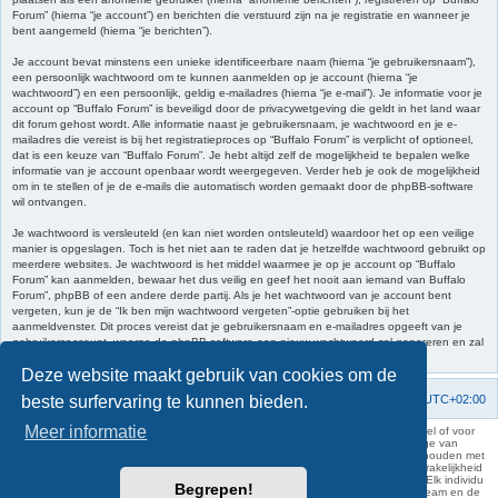
Forum” (hierna “je account”) en berichten die verstuurd zijn na je registratie en wanneer je
bent aangemeld (hierna “je berichten”).
Je account bevat minstens een unieke identificeerbare naam (hierna “je gebruikersnaam”),
een persoonlijk wachtwoord om te kunnen aanmelden op je account (hierna “je
wachtwoord”) en een persoonlijk, geldig e-mailadres (hierna “je e-mail”). Je informatie voor je
account op “Buffalo Forum” is beveiligd door de privacywetgeving die geldt in het land waar
dit forum gehost wordt. Alle informatie naast je gebruikersnaam, je wachtwoord en je e-
mailadres die vereist is bij het registratieproces op “Buffalo Forum” is verplicht of optioneel,
dat is een keuze van “Buffalo Forum”. Je hebt altijd zelf de mogelijkheid te bepalen welke
informatie van je account openbaar wordt weergegeven. Verder heb je ook de mogelijkheid
om in te stellen of je de e-mails die automatisch worden gemaakt door de phpBB-software
wil ontvangen.
Je wachtwoord is versleuteld (en kan niet worden ontsleuteld) waardoor het op een veilige
manier is opgeslagen. Toch is het niet aan te raden dat je hetzelfde wachtwoord gebruikt op
meerdere websites. Je wachtwoord is het middel waarmee je op je account op “Buffalo
Forum” kan aanmelden, bewaar het dus veilig en geef het nooit aan iemand van Buffalo
Forum”, phpBB of een andere derde partij. Als je het wachtwoord van je account bent
vergeten, kun je de “Ik ben mijn wachtwoord vergeten”-optie gebruiken bij het
aanmeldvenster. Dit proces vereist dat je gebruikersnaam en e-mailadres opgeeft van je
gebruikersaccount, waarna de phpBB-software een nieuw wachtwoord zal genereren en zal
opsturen naar het e-mailadres, zodat je je opnieuw kunt aanmelden.
Deze website maakt gebruik van cookies om de
beste surfervaring te kunnen bieden.
Forumoverzicht
Contact
Verwijder cookies
Alle tijden zijn
UTC+02:00
Meer informatie
KAA Gent kan nooit aansprakelijk worden gesteld voor om het even welk nadeel of voor
schade, zowel moreel als materieel, die toegebracht kan worden ten gevolge van
feitelijkheden en daden van derden die rechtstreeks of onrechtstreeks verband houden met
de gegevens vermeld op de website van KAA Gent. Deze ontheffing van aansprakelijkheid
geldt inzonderheid voor het forum, waarvan KAA Gent zich volledig distantieert. Elk individu
Begrepen!
is dus verantwoordelijk voor zijn uitlatingen op het Buffalo Forum. Ook het webteam en de