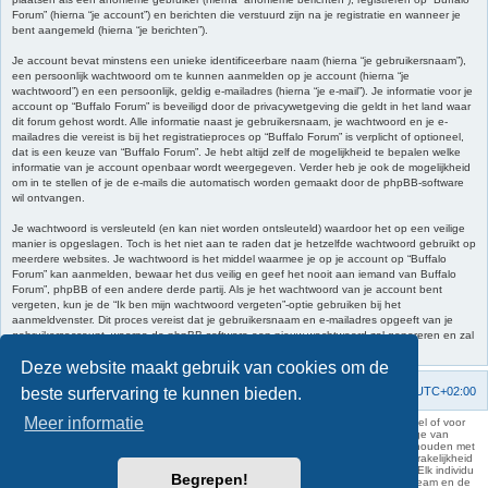
Forum” (hierna “je account”) en berichten die verstuurd zijn na je registratie en wanneer je
bent aangemeld (hierna “je berichten”).
Je account bevat minstens een unieke identificeerbare naam (hierna “je gebruikersnaam”),
een persoonlijk wachtwoord om te kunnen aanmelden op je account (hierna “je
wachtwoord”) en een persoonlijk, geldig e-mailadres (hierna “je e-mail”). Je informatie voor je
account op “Buffalo Forum” is beveiligd door de privacywetgeving die geldt in het land waar
dit forum gehost wordt. Alle informatie naast je gebruikersnaam, je wachtwoord en je e-
mailadres die vereist is bij het registratieproces op “Buffalo Forum” is verplicht of optioneel,
dat is een keuze van “Buffalo Forum”. Je hebt altijd zelf de mogelijkheid te bepalen welke
informatie van je account openbaar wordt weergegeven. Verder heb je ook de mogelijkheid
om in te stellen of je de e-mails die automatisch worden gemaakt door de phpBB-software
wil ontvangen.
Je wachtwoord is versleuteld (en kan niet worden ontsleuteld) waardoor het op een veilige
manier is opgeslagen. Toch is het niet aan te raden dat je hetzelfde wachtwoord gebruikt op
meerdere websites. Je wachtwoord is het middel waarmee je op je account op “Buffalo
Forum” kan aanmelden, bewaar het dus veilig en geef het nooit aan iemand van Buffalo
Forum”, phpBB of een andere derde partij. Als je het wachtwoord van je account bent
vergeten, kun je de “Ik ben mijn wachtwoord vergeten”-optie gebruiken bij het
aanmeldvenster. Dit proces vereist dat je gebruikersnaam en e-mailadres opgeeft van je
gebruikersaccount, waarna de phpBB-software een nieuw wachtwoord zal genereren en zal
opsturen naar het e-mailadres, zodat je je opnieuw kunt aanmelden.
Deze website maakt gebruik van cookies om de
beste surfervaring te kunnen bieden.
Forumoverzicht
Contact
Verwijder cookies
Alle tijden zijn
UTC+02:00
Meer informatie
KAA Gent kan nooit aansprakelijk worden gesteld voor om het even welk nadeel of voor
schade, zowel moreel als materieel, die toegebracht kan worden ten gevolge van
feitelijkheden en daden van derden die rechtstreeks of onrechtstreeks verband houden met
de gegevens vermeld op de website van KAA Gent. Deze ontheffing van aansprakelijkheid
geldt inzonderheid voor het forum, waarvan KAA Gent zich volledig distantieert. Elk individu
Begrepen!
is dus verantwoordelijk voor zijn uitlatingen op het Buffalo Forum. Ook het webteam en de