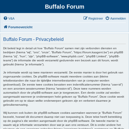
Buffalo Forum
V&A
Registreer
Aanmelden
Forumoverzicht
Buffalo Forum - Privacybeleid
Dit beleid legt in detail uit hoe “Buffalo Forum” samen met zijn verbonden diensten en
bedrijven (hierna “wij”, “ons”, “onze”, “Buffalo Forum”, “https://forum.kaagent.be”) en phpBB
(hierna “zij”, “hun”, “zijn”, “phpBB-software”, “www.phpbb.com”, “phpBB Limited”, “phpBB-
teams”) de informatie die wordt verzameld gedurende een bezoek aan dit forum, wordt
gebruikt (hierna “je informatie”).
Je informatie wordt op twee manieren verzameld. De eerste manier is door het gebruik van
zogenaamde cookies. De phpBB-software maakt meerdere cookies aan (kleine
tekstbestanden die naar de tijdelijke internetbestanden van je computer worden
gedownload). De eerste twee cookies bevatten een indentificatienummer (hierna “user-id”)
en een anoniem sessienummer (hierna “session-id”). Deze twee nummers worden
automatisch door de phpBB-software aan je toegewezen. Een derde cookie zal worden
aangemaakt wanneer je onderwerpen hebt gelezen op “Buffalo Forum”. Deze cookie wordt
gebruikt om op te slaan welke onderwerpen gelezen zijn en verbetert daarmee je
gebruikerservaring.
Wij kunnen ook buiten de phpBB-software cookies aanmaken wanneer je “Buffalo Forum”
bezoekt, hoewel dit document daarop niet van toepassing is. Deze tekst heeft betrekking
op de pagina’s die worden aangemaakt door de phpBB-software. De tweede manier is
waarin wij je informatie verzamelen door wat je aan ons verstuurt. Dit is onder andere het
plaatsen als een anonieme gebruiker (hierna “anonieme berichten”), registreren op “Buffalo