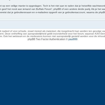
et op een veilige manier is opgeslagen. Toch is het niet aan te raden dat je hetzelfde wachtwoo
 geef het nooit aan iemand van Buffalo Forum”, phpBB of een andere derde partij. Als je het wa
s vereist dat je gebruikersnaam en e-mailadres opgeeft van je gebruikersaccount, waarna de php
 nadeel of voor schade, zowel moreel als materieel, die toegebracht kan worden ten gevolge van
eze ontheffing van aansprakelijkheid geldt inzonderheid voor het forum, waarvan KAA Gent zich 
rum. Ook het webteam en de moderators kunnen niet aansprakelijk gesteld worden voor de inhoud
phpBB Two Factor Authentication ©
paul999