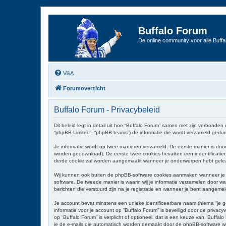
Buffalo Forum
De online community voor alle Buffal
V&A
Forumoverzicht
Buffalo Forum - Privacybeleid
Dit beleid legt in detail uit hoe “Buffalo Forum” samen met zijn verbonden 
“phpBB Limited”, “phpBB-teams”) de informatie die wordt verzameld geduren
Je informatie wordt op twee manieren verzameld. De eerste manier is do
worden gedownload). De eerste twee cookies bevatten een indentificati
derde cookie zal worden aangemaakt wanneer je onderwerpen hebt gelezen
Wij kunnen ook buiten de phpBB-software cookies aanmaken wanneer je “
software. De tweede manier is waarin wij je informatie verzamelen door wat
berichten die verstuurd zijn na je registratie en wanneer je bent aangemeld
Je account bevat minstens een unieke identificeerbare naam (hierna “je g
informatie voor je account op “Buffalo Forum” is beveiligd door de privacyw
op “Buffalo Forum” is verplicht of optioneel, dat is een keuze van “Buffal
je de e-mails die automatisch worden gemaakt door de phpBB-software w