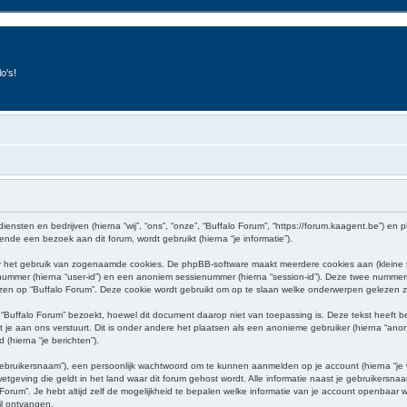
o's!
diensten en bedrijven (hierna “wij”, “ons”, “onze”, “Buffalo Forum”, “https://forum.kaagent.be”) en 
de een bezoek aan dit forum, wordt gebruikt (hierna “je informatie”).
or het gebruik van zogenaamde cookies. De phpBB-software maakt meerdere cookies aan (kleine te
enummer (hierna “user-id”) en een anoniem sessienummer (hierna “session-id”). Deze twee numm
 op “Buffalo Forum”. Deze cookie wordt gebruikt om op te slaan welke onderwerpen gelezen zij
Buffalo Forum” bezoekt, hoewel dit document daarop niet van toepassing is. Deze tekst heeft 
 je aan ons verstuurt. Dit is onder andere het plaatsen als een anonieme gebruiker (hierna “anoni
 (hierna “je berichten”).
ebruikersnaam”), een persoonlijk wachtwoord om te kunnen aanmelden op je account (hierna “je wac
etgeving die geldt in het land waar dit forum gehost wordt. Alle informatie naast je gebruikersnaam
o Forum”. Je hebt altijd zelf de mogelijkheid te bepalen welke informatie van je account openbaar
il ontvangen.