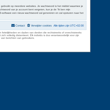
rd gebruikt op meerdere websites. Je wachtwoord is het middel waarmee je
chtwoord van je account bent vergeten, kun je de “Ik ben mijn
BB-software een nieuw wachtwoord zal genereren en zal opsturen naar het
Contact
Verwijder cookies
Alle tijden zijn
UTC+02:00
 feitelijkheden en daden van derden die rechtstreeks of onrechtstreeks
volledig distantieert. Elk individu is dus verantwoordelijk voor zijn
 van berichten van gebruikers.