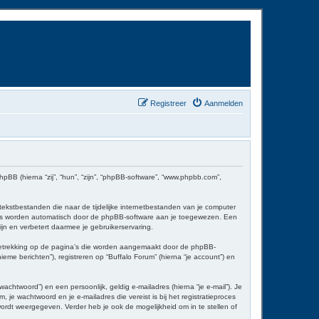
Registreer
Aanmelden
phpBB (hierna “zij”, “hun”, “zijn”, “phpBB-software”, “www.phpbb.com”,
kstbestanden die naar de tijdelijke internetbestanden van je computer
ers worden automatisch door de phpBB-software aan je toegewezen. Een
n en verbetert daarmee je gebruikerservaring.
betrekking op de pagina’s die worden aangemaakt door de phpBB-
eme berichten”), registreren op “Buffalo Forum” (hierna “je account”) en
htwoord”) en een persoonlijk, geldig e-mailadres (hierna “je e-mail”). Je
, je wachtwoord en je e-mailadres die vereist is bij het registratieproces
 wordt weergegeven. Verder heb je ook de mogelijkheid om in te stellen of