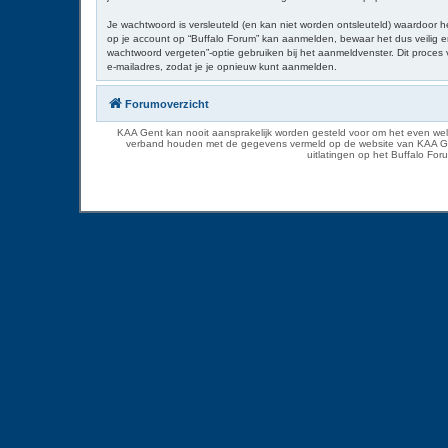
Je wachtwoord is versleuteld (en kan niet worden ontsleuteld) waardoor h
op je account op “Buffalo Forum” kan aanmelden, bewaar het dus veilig en
wachtwoord vergeten”-optie gebruiken bij het aanmeldvenster. Dit proce
e-mailadres, zodat je je opnieuw kunt aanmelden.
Forumoverzicht
KAA Gent kan nooit aansprakelijk worden gesteld voor om het even welk
verband houden met de gegevens vermeld op de website van KAA Gent. D
uitlatingen op het Buffalo Fo