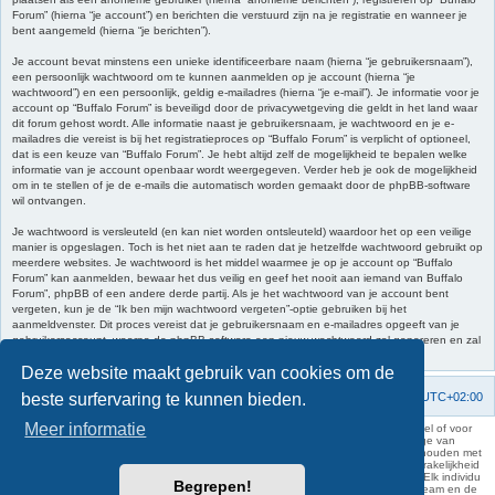
Forum” (hierna “je account”) en berichten die verstuurd zijn na je registratie en wanneer je
bent aangemeld (hierna “je berichten”).
Je account bevat minstens een unieke identificeerbare naam (hierna “je gebruikersnaam”),
een persoonlijk wachtwoord om te kunnen aanmelden op je account (hierna “je
wachtwoord”) en een persoonlijk, geldig e-mailadres (hierna “je e-mail”). Je informatie voor je
account op “Buffalo Forum” is beveiligd door de privacywetgeving die geldt in het land waar
dit forum gehost wordt. Alle informatie naast je gebruikersnaam, je wachtwoord en je e-
mailadres die vereist is bij het registratieproces op “Buffalo Forum” is verplicht of optioneel,
dat is een keuze van “Buffalo Forum”. Je hebt altijd zelf de mogelijkheid te bepalen welke
informatie van je account openbaar wordt weergegeven. Verder heb je ook de mogelijkheid
om in te stellen of je de e-mails die automatisch worden gemaakt door de phpBB-software
wil ontvangen.
Je wachtwoord is versleuteld (en kan niet worden ontsleuteld) waardoor het op een veilige
manier is opgeslagen. Toch is het niet aan te raden dat je hetzelfde wachtwoord gebruikt op
meerdere websites. Je wachtwoord is het middel waarmee je op je account op “Buffalo
Forum” kan aanmelden, bewaar het dus veilig en geef het nooit aan iemand van Buffalo
Forum”, phpBB of een andere derde partij. Als je het wachtwoord van je account bent
vergeten, kun je de “Ik ben mijn wachtwoord vergeten”-optie gebruiken bij het
aanmeldvenster. Dit proces vereist dat je gebruikersnaam en e-mailadres opgeeft van je
gebruikersaccount, waarna de phpBB-software een nieuw wachtwoord zal genereren en zal
opsturen naar het e-mailadres, zodat je je opnieuw kunt aanmelden.
Deze website maakt gebruik van cookies om de
beste surfervaring te kunnen bieden.
Forumoverzicht
Contact
Verwijder cookies
Alle tijden zijn
UTC+02:00
Meer informatie
KAA Gent kan nooit aansprakelijk worden gesteld voor om het even welk nadeel of voor
schade, zowel moreel als materieel, die toegebracht kan worden ten gevolge van
feitelijkheden en daden van derden die rechtstreeks of onrechtstreeks verband houden met
de gegevens vermeld op de website van KAA Gent. Deze ontheffing van aansprakelijkheid
geldt inzonderheid voor het forum, waarvan KAA Gent zich volledig distantieert. Elk individu
Begrepen!
is dus verantwoordelijk voor zijn uitlatingen op het Buffalo Forum. Ook het webteam en de