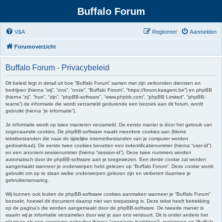
Buffalo Forum
V&A
Registreer
Aanmelden
Forumoverzicht
Buffalo Forum - Privacybeleid
Dit beleid legt in detail uit hoe “Buffalo Forum” samen met zijn verbonden diensten en
bedrijven (hierna “wij”, “ons”, “onze”, “Buffalo Forum”, “https://forum.kaagent.be”) en phpBB
(hierna “zij”, “hun”, “zijn”, “phpBB-software”, “www.phpbb.com”, “phpBB Limited”, “phpBB-
teams”) de informatie die wordt verzameld gedurende een bezoek aan dit forum, wordt
gebruikt (hierna “je informatie”).
Je informatie wordt op twee manieren verzameld. De eerste manier is door het gebruik van
zogenaamde cookies. De phpBB-software maakt meerdere cookies aan (kleine
tekstbestanden die naar de tijdelijke internetbestanden van je computer worden
gedownload). De eerste twee cookies bevatten een indentificatienummer (hierna “user-id”)
en een anoniem sessienummer (hierna “session-id”). Deze twee nummers worden
automatisch door de phpBB-software aan je toegewezen. Een derde cookie zal worden
aangemaakt wanneer je onderwerpen hebt gelezen op “Buffalo Forum”. Deze cookie wordt
gebruikt om op te slaan welke onderwerpen gelezen zijn en verbetert daarmee je
gebruikerservaring.
Wij kunnen ook buiten de phpBB-software cookies aanmaken wanneer je “Buffalo Forum”
bezoekt, hoewel dit document daarop niet van toepassing is. Deze tekst heeft betrekking
op de pagina’s die worden aangemaakt door de phpBB-software. De tweede manier is
waarin wij je informatie verzamelen door wat je aan ons verstuurt. Dit is onder andere het
plaatsen als een anonieme gebruiker (hierna “anonieme berichten”), registreren op “Buffalo