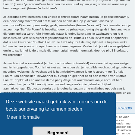
Forum” (hierna “je account”) en berichten die verstuurd zijn na je registratie en wanneer je
bent aangemeld (hierna “je berichten”).
Je account bevat minstens een unieke identificeerbare naam (hierna “je gebruikersnaam”),
een persoonlijk wachtwoord om te kunnen aanmelden op je account (hierna “je
wachtwoord”) en een persoonlijk, geldig e-mailadres (hierna “je e-mail”). Je informatie voor je
account op “Buffalo Forum” is beveiligd door de privacywetgeving die geldt in het land waar
dit forum gehost wordt. Alle informatie naast je gebruikersnaam, je wachtwoord en je e-
mailadres die vereist is bij het registratieproces op “Buffalo Forum” is verplicht of optioneel,
dat is een keuze van “Buffalo Forum”. Je hebt altijd zelf de mogelijkheid te bepalen welke
informatie van je account openbaar wordt weergegeven. Verder heb je ook de mogelijkheid
om in te stellen of je de e-mails die automatisch worden gemaakt door de phpBB-software
wil ontvangen.
Je wachtwoord is versleuteld (en kan niet worden ontsleuteld) waardoor het op een veilige
manier is opgeslagen. Toch is het niet aan te raden dat je hetzelfde wachtwoord gebruikt op
meerdere websites. Je wachtwoord is het middel waarmee je op je account op “Buffalo
Forum” kan aanmelden, bewaar het dus veilig en geef het nooit aan iemand van Buffalo
Forum”, phpBB of een andere derde partij. Als je het wachtwoord van je account bent
vergeten, kun je de “Ik ben mijn wachtwoord vergeten”-optie gebruiken bij het
aanmeldvenster. Dit proces vereist dat je gebruikersnaam en e-mailadres opgeeft van je
gebruikersaccount, waarna de phpBB-software een nieuw wachtwoord zal genereren en zal
opsturen naar het e-mailadres, zodat je je opnieuw kunt aanmelden.
Deze website maakt gebruik van cookies om de
beste surfervaring te kunnen bieden.
Forumoverzicht
Contact
Verwijder cookies
Alle tijden zijn
UTC+02:00
Meer informatie
KAA Gent kan nooit aansprakelijk worden gesteld voor om het even welk nadeel of voor
schade, zowel moreel als materieel, die toegebracht kan worden ten gevolge van
feitelijkheden en daden van derden die rechtstreeks of onrechtstreeks verband houden met
de gegevens vermeld op de website van KAA Gent. Deze ontheffing van aansprakelijkheid
geldt inzonderheid voor het forum, waarvan KAA Gent zich volledig distantieert. Elk individu
Begrepen!
is dus verantwoordelijk voor zijn uitlatingen op het Buffalo Forum. Ook het webteam en de