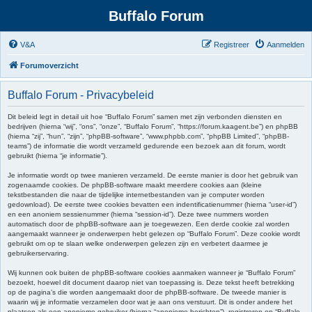
Buffalo Forum
V&A
Registreer
Aanmelden
Forumoverzicht
Buffalo Forum - Privacybeleid
Dit beleid legt in detail uit hoe “Buffalo Forum” samen met zijn verbonden diensten en
bedrijven (hierna “wij”, “ons”, “onze”, “Buffalo Forum”, “https://forum.kaagent.be”) en phpBB
(hierna “zij”, “hun”, “zijn”, “phpBB-software”, “www.phpbb.com”, “phpBB Limited”, “phpBB-
teams”) de informatie die wordt verzameld gedurende een bezoek aan dit forum, wordt
gebruikt (hierna “je informatie”).
Je informatie wordt op twee manieren verzameld. De eerste manier is door het gebruik van
zogenaamde cookies. De phpBB-software maakt meerdere cookies aan (kleine
tekstbestanden die naar de tijdelijke internetbestanden van je computer worden
gedownload). De eerste twee cookies bevatten een indentificatienummer (hierna “user-id”)
en een anoniem sessienummer (hierna “session-id”). Deze twee nummers worden
automatisch door de phpBB-software aan je toegewezen. Een derde cookie zal worden
aangemaakt wanneer je onderwerpen hebt gelezen op “Buffalo Forum”. Deze cookie wordt
gebruikt om op te slaan welke onderwerpen gelezen zijn en verbetert daarmee je
gebruikerservaring.
Wij kunnen ook buiten de phpBB-software cookies aanmaken wanneer je “Buffalo Forum”
bezoekt, hoewel dit document daarop niet van toepassing is. Deze tekst heeft betrekking
op de pagina’s die worden aangemaakt door de phpBB-software. De tweede manier is
waarin wij je informatie verzamelen door wat je aan ons verstuurt. Dit is onder andere het
plaatsen als een anonieme gebruiker (hierna “anonieme berichten”), registreren op “Buffalo