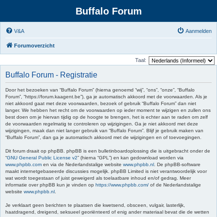
Buffalo Forum
V&A
Aanmelden
Forumoverzicht
Taal:
Buffalo Forum - Registratie
Door het bezoeken van “Buffalo Forum” (hierna genoemd “wij”, “ons”, “onze”, “Buffalo
Forum”, “https://forum.kaagent.be”), ga je automatisch akkoord met de voorwaarden. Als je
niet akkoord gaat met deze voorwaarden, bezoek of gebruik “Buffalo Forum” dan niet
langer. We hebben het recht om de voorwaarden op ieder moment te wijzigen en zullen ons
best doen om je hiervan tijdig op de hoogte te brengen, het is echter aan te raden om zelf
de voorwaarden regelmatig te controleren op wijzigingen. Ga je niet akkoord met deze
wijzigingen, maak dan niet langer gebruik van “Buffalo Forum”. Blijf je gebruik maken van
“Buffalo Forum”, dan ga je automatisch akkoord met de wijzigingen en of toevoegingen.
Dit forum draait op phpBB. phpBB is een bulletinboardoplossing die is uitgebracht onder de
“
GNU General Public License v2
” (hierna “GPL”) en kan gedownload worden via
www.phpbb.com
en via de Nederlandstalige website
www.phpbb.nl
. De phpBB-software
maakt internetgebaseerde discussies mogelijk. phpBB Limited is niet verantwoordelijk voor
wat wordt toegestaan of juist geweigerd als toelaatbare inhoud en/of gedrag. Meer
informatie over phpBB kun je vinden op
https://www.phpbb.com/
of de Nederlandstalige
website
www.phpbb.nl
.
Je verklaart geen berichten te plaatsen die kwetsend, obsceen, vulgair, lasterlijk,
haatdragend, dreigend, seksueel georiënteerd of enig ander materiaal bevat die de wetten