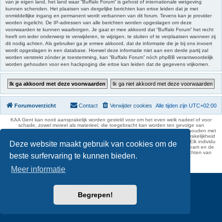
van je eigen land, het land waar “Buffalo Forum” is gehost of internationale wetgeving
kunnen schenden. Het plaatsen van dergelijke berichten kan ertoe leiden dat je met
onmiddellijke ingang en permanent wordt verbannen van dit forum. Tevens kan je provider
worden ingelicht. De IP-adressen van alle berichten worden opgeslagen om deze
voorwaarden te kunnen waarborgen. Je gaat er mee akkoord dat “Buffalo Forum” het recht
heeft om ieder onderwerp te verwijderen, te wijzigen, te sluiten of te verplaatsen wanneer zij
dit nodig achten. Als gebruiker ga je ermee akkoord, dat de informatie die je bij ons invoert
wordt opgeslagen in een database. Hoewel deze informatie niet aan een derde partij zal
worden verstrekt zónder je toestemming, kan “Buffalo Forum” nóch phpBB verantwoordelijk
worden gehouden voor een hackpoging die ertoe kan leiden dat de gegevens vrijkomen.
Forumoverzicht
Contact
Verwijder cookies
Alle tijden zijn
UTC+02:00
KAA Gent kan nooit aansprakelijk worden gesteld voor om het even welk nadeel of voor
schade, zowel moreel als materieel, die toegebracht kan worden ten gevolge van
feitelijkheden en daden van derden die rechtstreeks of onrechtstreeks verband houden met
de gegevens vermeld op de website van KAA Gent. Deze ontheffing van aansprakelijkheid
geldt inzonderheid voor het forum, waarvan KAA Gent zich volledig distantieert. Elk individu
Deze website maakt gebruik van cookies om de
is dus verantwoordelijk voor zijn uitlatingen op het Buffalo Forum. Ook het webteam en de
moderators kunnen niet aansprakelijk gesteld worden voor de inhoud van berichten van
beste surfervaring te kunnen bieden.
gebruikers.
phpBB Two Factor Authentication ©
paul999
Meer informatie
Begrepen!