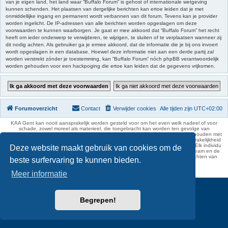
van je eigen land, het land waar “Buffalo Forum” is gehost of internationale wetgeving
kunnen schenden. Het plaatsen van dergelijke berichten kan ertoe leiden dat je met
onmiddellijke ingang en permanent wordt verbannen van dit forum. Tevens kan je provider
worden ingelicht. De IP-adressen van alle berichten worden opgeslagen om deze
voorwaarden te kunnen waarborgen. Je gaat er mee akkoord dat “Buffalo Forum” het recht
heeft om ieder onderwerp te verwijderen, te wijzigen, te sluiten of te verplaatsen wanneer zij
dit nodig achten. Als gebruiker ga je ermee akkoord, dat de informatie die je bij ons invoert
wordt opgeslagen in een database. Hoewel deze informatie niet aan een derde partij zal
worden verstrekt zónder je toestemming, kan “Buffalo Forum” nóch phpBB verantwoordelijk
worden gehouden voor een hackpoging die ertoe kan leiden dat de gegevens vrijkomen.
Forumoverzicht
Contact
Verwijder cookies
Alle tijden zijn
UTC+02:00
KAA Gent kan nooit aansprakelijk worden gesteld voor om het even welk nadeel of voor
schade, zowel moreel als materieel, die toegebracht kan worden ten gevolge van
feitelijkheden en daden van derden die rechtstreeks of onrechtstreeks verband houden met
de gegevens vermeld op de website van KAA Gent. Deze ontheffing van aansprakelijkheid
geldt inzonderheid voor het forum, waarvan KAA Gent zich volledig distantieert. Elk individu
Deze website maakt gebruik van cookies om de
is dus verantwoordelijk voor zijn uitlatingen op het Buffalo Forum. Ook het webteam en de
moderators kunnen niet aansprakelijk gesteld worden voor de inhoud van berichten van
beste surfervaring te kunnen bieden.
gebruikers.
phpBB Two Factor Authentication ©
paul999
Meer informatie
Begrepen!