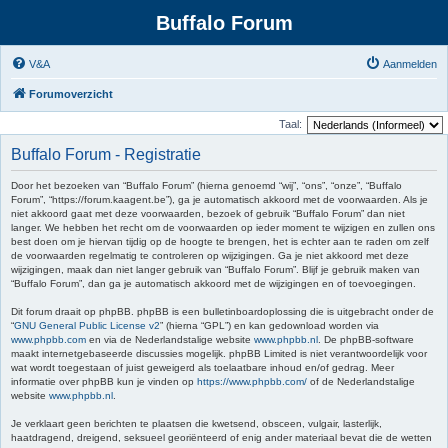
Buffalo Forum
V&A
Aanmelden
Forumoverzicht
Taal:
Buffalo Forum - Registratie
Door het bezoeken van “Buffalo Forum” (hierna genoemd “wij”, “ons”, “onze”, “Buffalo
Forum”, “https://forum.kaagent.be”), ga je automatisch akkoord met de voorwaarden. Als je
niet akkoord gaat met deze voorwaarden, bezoek of gebruik “Buffalo Forum” dan niet
langer. We hebben het recht om de voorwaarden op ieder moment te wijzigen en zullen ons
best doen om je hiervan tijdig op de hoogte te brengen, het is echter aan te raden om zelf
de voorwaarden regelmatig te controleren op wijzigingen. Ga je niet akkoord met deze
wijzigingen, maak dan niet langer gebruik van “Buffalo Forum”. Blijf je gebruik maken van
“Buffalo Forum”, dan ga je automatisch akkoord met de wijzigingen en of toevoegingen.
Dit forum draait op phpBB. phpBB is een bulletinboardoplossing die is uitgebracht onder de
“
GNU General Public License v2
” (hierna “GPL”) en kan gedownload worden via
www.phpbb.com
en via de Nederlandstalige website
www.phpbb.nl
. De phpBB-software
maakt internetgebaseerde discussies mogelijk. phpBB Limited is niet verantwoordelijk voor
wat wordt toegestaan of juist geweigerd als toelaatbare inhoud en/of gedrag. Meer
informatie over phpBB kun je vinden op
https://www.phpbb.com/
of de Nederlandstalige
website
www.phpbb.nl
.
Je verklaart geen berichten te plaatsen die kwetsend, obsceen, vulgair, lasterlijk,
haatdragend, dreigend, seksueel georiënteerd of enig ander materiaal bevat die de wetten