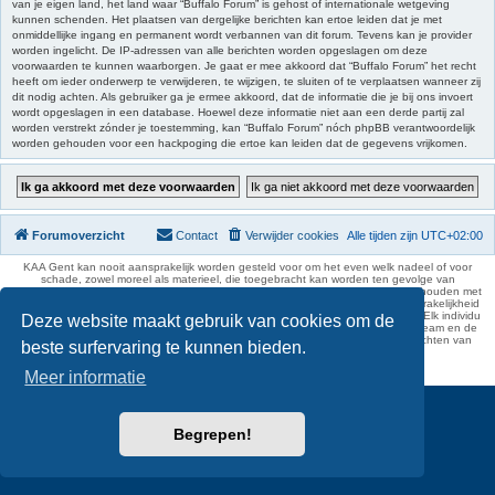
van je eigen land, het land waar “Buffalo Forum” is gehost of internationale wetgeving
kunnen schenden. Het plaatsen van dergelijke berichten kan ertoe leiden dat je met
onmiddellijke ingang en permanent wordt verbannen van dit forum. Tevens kan je provider
worden ingelicht. De IP-adressen van alle berichten worden opgeslagen om deze
voorwaarden te kunnen waarborgen. Je gaat er mee akkoord dat “Buffalo Forum” het recht
heeft om ieder onderwerp te verwijderen, te wijzigen, te sluiten of te verplaatsen wanneer zij
dit nodig achten. Als gebruiker ga je ermee akkoord, dat de informatie die je bij ons invoert
wordt opgeslagen in een database. Hoewel deze informatie niet aan een derde partij zal
worden verstrekt zónder je toestemming, kan “Buffalo Forum” nóch phpBB verantwoordelijk
worden gehouden voor een hackpoging die ertoe kan leiden dat de gegevens vrijkomen.
Forumoverzicht
Contact
Verwijder cookies
Alle tijden zijn
UTC+02:00
KAA Gent kan nooit aansprakelijk worden gesteld voor om het even welk nadeel of voor
schade, zowel moreel als materieel, die toegebracht kan worden ten gevolge van
feitelijkheden en daden van derden die rechtstreeks of onrechtstreeks verband houden met
de gegevens vermeld op de website van KAA Gent. Deze ontheffing van aansprakelijkheid
geldt inzonderheid voor het forum, waarvan KAA Gent zich volledig distantieert. Elk individu
Deze website maakt gebruik van cookies om de
is dus verantwoordelijk voor zijn uitlatingen op het Buffalo Forum. Ook het webteam en de
moderators kunnen niet aansprakelijk gesteld worden voor de inhoud van berichten van
beste surfervaring te kunnen bieden.
gebruikers.
phpBB Two Factor Authentication ©
paul999
Meer informatie
Begrepen!