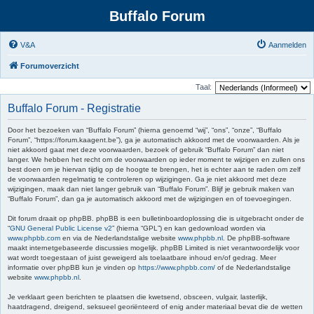
Buffalo Forum
V&A
Aanmelden
Forumoverzicht
Taal:
Buffalo Forum - Registratie
Door het bezoeken van “Buffalo Forum” (hierna genoemd “wij”, “ons”, “onze”, “Buffalo
Forum”, “https://forum.kaagent.be”), ga je automatisch akkoord met de voorwaarden. Als je
niet akkoord gaat met deze voorwaarden, bezoek of gebruik “Buffalo Forum” dan niet
langer. We hebben het recht om de voorwaarden op ieder moment te wijzigen en zullen ons
best doen om je hiervan tijdig op de hoogte te brengen, het is echter aan te raden om zelf
de voorwaarden regelmatig te controleren op wijzigingen. Ga je niet akkoord met deze
wijzigingen, maak dan niet langer gebruik van “Buffalo Forum”. Blijf je gebruik maken van
“Buffalo Forum”, dan ga je automatisch akkoord met de wijzigingen en of toevoegingen.
Dit forum draait op phpBB. phpBB is een bulletinboardoplossing die is uitgebracht onder de
“
GNU General Public License v2
” (hierna “GPL”) en kan gedownload worden via
www.phpbb.com
en via de Nederlandstalige website
www.phpbb.nl
. De phpBB-software
maakt internetgebaseerde discussies mogelijk. phpBB Limited is niet verantwoordelijk voor
wat wordt toegestaan of juist geweigerd als toelaatbare inhoud en/of gedrag. Meer
informatie over phpBB kun je vinden op
https://www.phpbb.com/
of de Nederlandstalige
website
www.phpbb.nl
.
Je verklaart geen berichten te plaatsen die kwetsend, obsceen, vulgair, lasterlijk,
haatdragend, dreigend, seksueel georiënteerd of enig ander materiaal bevat die de wetten