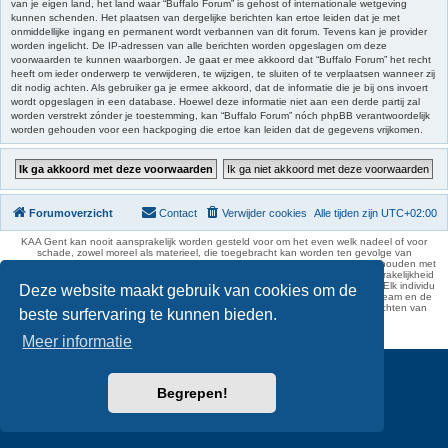
van je eigen land, het land waar “Buffalo Forum” is gehost of internationale wetgeving
kunnen schenden. Het plaatsen van dergelijke berichten kan ertoe leiden dat je met
onmiddellijke ingang en permanent wordt verbannen van dit forum. Tevens kan je provider
worden ingelicht. De IP-adressen van alle berichten worden opgeslagen om deze
voorwaarden te kunnen waarborgen. Je gaat er mee akkoord dat “Buffalo Forum” het recht
heeft om ieder onderwerp te verwijderen, te wijzigen, te sluiten of te verplaatsen wanneer zij
dit nodig achten. Als gebruiker ga je ermee akkoord, dat de informatie die je bij ons invoert
wordt opgeslagen in een database. Hoewel deze informatie niet aan een derde partij zal
worden verstrekt zónder je toestemming, kan “Buffalo Forum” nóch phpBB verantwoordelijk
worden gehouden voor een hackpoging die ertoe kan leiden dat de gegevens vrijkomen.
Forumoverzicht
Contact
Verwijder cookies
Alle tijden zijn
UTC+02:00
KAA Gent kan nooit aansprakelijk worden gesteld voor om het even welk nadeel of voor
schade, zowel moreel als materieel, die toegebracht kan worden ten gevolge van
feitelijkheden en daden van derden die rechtstreeks of onrechtstreeks verband houden met
de gegevens vermeld op de website van KAA Gent. Deze ontheffing van aansprakelijkheid
geldt inzonderheid voor het forum, waarvan KAA Gent zich volledig distantieert. Elk individu
Deze website maakt gebruik van cookies om de
is dus verantwoordelijk voor zijn uitlatingen op het Buffalo Forum. Ook het webteam en de
moderators kunnen niet aansprakelijk gesteld worden voor de inhoud van berichten van
beste surfervaring te kunnen bieden.
gebruikers.
phpBB Two Factor Authentication ©
paul999
Meer informatie
Begrepen!