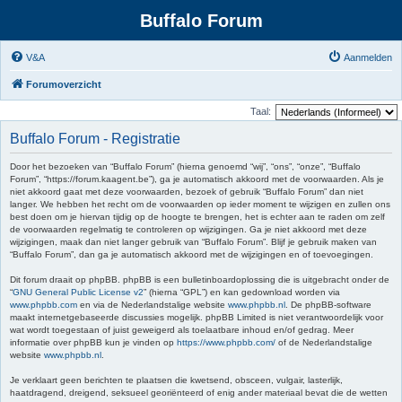
Buffalo Forum
V&A
Aanmelden
Forumoverzicht
Taal:
Buffalo Forum - Registratie
Door het bezoeken van “Buffalo Forum” (hierna genoemd “wij”, “ons”, “onze”, “Buffalo
Forum”, “https://forum.kaagent.be”), ga je automatisch akkoord met de voorwaarden. Als je
niet akkoord gaat met deze voorwaarden, bezoek of gebruik “Buffalo Forum” dan niet
langer. We hebben het recht om de voorwaarden op ieder moment te wijzigen en zullen ons
best doen om je hiervan tijdig op de hoogte te brengen, het is echter aan te raden om zelf
de voorwaarden regelmatig te controleren op wijzigingen. Ga je niet akkoord met deze
wijzigingen, maak dan niet langer gebruik van “Buffalo Forum”. Blijf je gebruik maken van
“Buffalo Forum”, dan ga je automatisch akkoord met de wijzigingen en of toevoegingen.
Dit forum draait op phpBB. phpBB is een bulletinboardoplossing die is uitgebracht onder de
“
GNU General Public License v2
” (hierna “GPL”) en kan gedownload worden via
www.phpbb.com
en via de Nederlandstalige website
www.phpbb.nl
. De phpBB-software
maakt internetgebaseerde discussies mogelijk. phpBB Limited is niet verantwoordelijk voor
wat wordt toegestaan of juist geweigerd als toelaatbare inhoud en/of gedrag. Meer
informatie over phpBB kun je vinden op
https://www.phpbb.com/
of de Nederlandstalige
website
www.phpbb.nl
.
Je verklaart geen berichten te plaatsen die kwetsend, obsceen, vulgair, lasterlijk,
haatdragend, dreigend, seksueel georiënteerd of enig ander materiaal bevat die de wetten