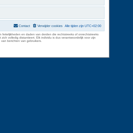
Contact
Verwijder cookies
Alle tijden zijn
UTC+02:00
 feitelijkheden en daden van derden die rechtstreeks of onrechtstreeks
volledig distantieert. Elk individu is dus verantwoordelijk voor zijn
 van berichten van gebruikers.