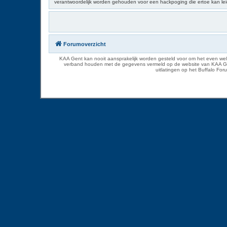
verantwoordelijk worden gehouden voor een hackpoging die ertoe kan le
Forumoverzicht
KAA Gent kan nooit aansprakelijk worden gesteld voor om het even welk
verband houden met de gegevens vermeld op de website van KAA Gent. D
uitlatingen op het Buffalo Fo