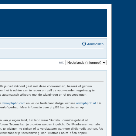
Aanmelden
Taal:
 Als je niet akkoord gaat met deze voorwaarden, bezoek of gebruik
n, het is echter aan te raden om zelf de voorwaarden regelmatig te
 je automatisch akkoord met de wijzigingen en of toevoegingen.
ia
www.phpbb.com
en via de Nederlandstalige website
www.phpbb.nl
. De
d en/of gedrag. Meer informatie over phpBB kun je vinden op
n van je eigen land, het land waar “Buffalo Forum” is gehost of
orum. Tevens kan je provider worden ingelicht. De IP-adressen van alle
wijzigen, te sluiten of te verplaatsen wanneer zij dit nodig achten. Als
erstrekt zónder je toestemming, kan “Buffalo Forum” nóch phpBB