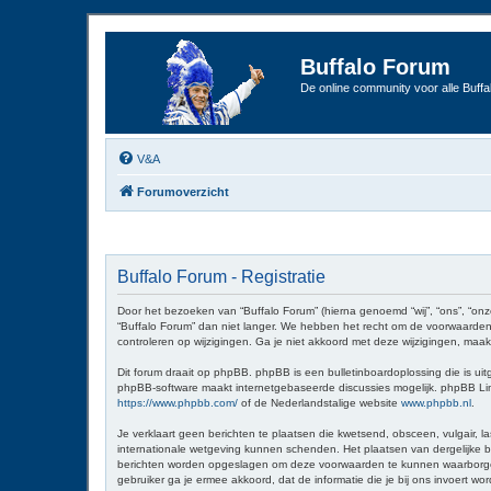
Buffalo Forum
De online community voor alle Buffal
V&A
Forumoverzicht
Buffalo Forum - Registratie
Door het bezoeken van “Buffalo Forum” (hierna genoemd “wij”, “ons”, “onz
“Buffalo Forum” dan niet langer. We hebben het recht om de voorwaarden 
controleren op wijzigingen. Ga je niet akkoord met deze wijzigingen, maak
Dit forum draait op phpBB. phpBB is een bulletinboardoplossing die is uit
phpBB-software maakt internetgebaseerde discussies mogelijk. phpBB Limit
https://www.phpbb.com/
of de Nederlandstalige website
www.phpbb.nl
.
Je verklaart geen berichten te plaatsen die kwetsend, obsceen, vulgair, la
internationale wetgeving kunnen schenden. Het plaatsen van dergelijke be
berichten worden opgeslagen om deze voorwaarden te kunnen waarborgen. Je
gebruiker ga je ermee akkoord, dat de informatie die je bij ons invoert 