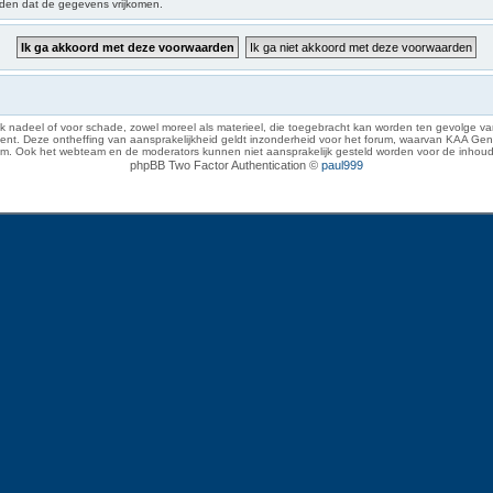
iden dat de gegevens vrijkomen.
 nadeel of voor schade, zowel moreel als materieel, die toegebracht kan worden ten gevolge van
eze ontheffing van aansprakelijkheid geldt inzonderheid voor het forum, waarvan KAA Gent zich 
rum. Ook het webteam en de moderators kunnen niet aansprakelijk gesteld worden voor de inhoud
phpBB Two Factor Authentication ©
paul999