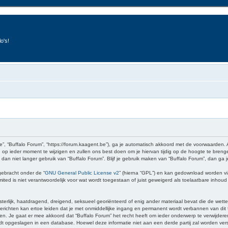
o's!
e”, “Buffalo Forum”, “https://forum.kaagent.be”), ga je automatisch akkoord met de voorwaarden.
op ieder moment te wijzigen en zullen ons best doen om je hiervan tijdig op de hoogte te brenge
 dan niet langer gebruik van “Buffalo Forum”. Blijf je gebruik maken van “Buffalo Forum”, dan ga
gebracht onder de “
GNU General Public License v2
” (hierna “GPL”) en kan gedownload worden v
ed is niet verantwoordelijk voor wat wordt toegestaan of juist geweigerd als toelaatbare inhou
sterlijk, haatdragend, dreigend, seksueel georiënteerd of enig ander materiaal bevat die de wette
richten kan ertoe leiden dat je met onmiddellijke ingang en permanent wordt verbannen van dit f
 gaat er mee akkoord dat “Buffalo Forum” het recht heeft om ieder onderwerp te verwijderen, te 
wordt opgeslagen in een database. Hoewel deze informatie niet aan een derde partij zal worden v