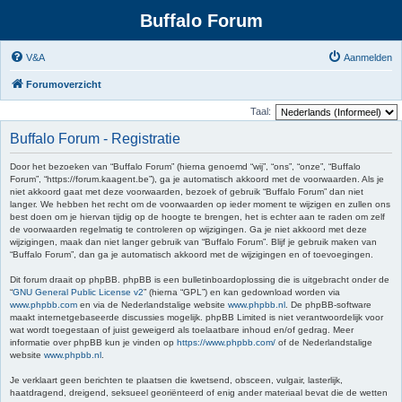
Buffalo Forum
V&A
Aanmelden
Forumoverzicht
Taal:
Buffalo Forum - Registratie
Door het bezoeken van “Buffalo Forum” (hierna genoemd “wij”, “ons”, “onze”, “Buffalo
Forum”, “https://forum.kaagent.be”), ga je automatisch akkoord met de voorwaarden. Als je
niet akkoord gaat met deze voorwaarden, bezoek of gebruik “Buffalo Forum” dan niet
langer. We hebben het recht om de voorwaarden op ieder moment te wijzigen en zullen ons
best doen om je hiervan tijdig op de hoogte te brengen, het is echter aan te raden om zelf
de voorwaarden regelmatig te controleren op wijzigingen. Ga je niet akkoord met deze
wijzigingen, maak dan niet langer gebruik van “Buffalo Forum”. Blijf je gebruik maken van
“Buffalo Forum”, dan ga je automatisch akkoord met de wijzigingen en of toevoegingen.
Dit forum draait op phpBB. phpBB is een bulletinboardoplossing die is uitgebracht onder de
“
GNU General Public License v2
” (hierna “GPL”) en kan gedownload worden via
www.phpbb.com
en via de Nederlandstalige website
www.phpbb.nl
. De phpBB-software
maakt internetgebaseerde discussies mogelijk. phpBB Limited is niet verantwoordelijk voor
wat wordt toegestaan of juist geweigerd als toelaatbare inhoud en/of gedrag. Meer
informatie over phpBB kun je vinden op
https://www.phpbb.com/
of de Nederlandstalige
website
www.phpbb.nl
.
Je verklaart geen berichten te plaatsen die kwetsend, obsceen, vulgair, lasterlijk,
haatdragend, dreigend, seksueel georiënteerd of enig ander materiaal bevat die de wetten