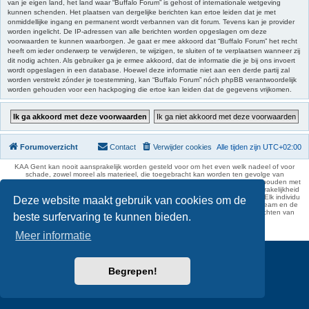
van je eigen land, het land waar “Buffalo Forum” is gehost of internationale wetgeving
kunnen schenden. Het plaatsen van dergelijke berichten kan ertoe leiden dat je met
onmiddellijke ingang en permanent wordt verbannen van dit forum. Tevens kan je provider
worden ingelicht. De IP-adressen van alle berichten worden opgeslagen om deze
voorwaarden te kunnen waarborgen. Je gaat er mee akkoord dat “Buffalo Forum” het recht
heeft om ieder onderwerp te verwijderen, te wijzigen, te sluiten of te verplaatsen wanneer zij
dit nodig achten. Als gebruiker ga je ermee akkoord, dat de informatie die je bij ons invoert
wordt opgeslagen in een database. Hoewel deze informatie niet aan een derde partij zal
worden verstrekt zónder je toestemming, kan “Buffalo Forum” nóch phpBB verantwoordelijk
worden gehouden voor een hackpoging die ertoe kan leiden dat de gegevens vrijkomen.
Forumoverzicht
Contact
Verwijder cookies
Alle tijden zijn
UTC+02:00
KAA Gent kan nooit aansprakelijk worden gesteld voor om het even welk nadeel of voor
schade, zowel moreel als materieel, die toegebracht kan worden ten gevolge van
feitelijkheden en daden van derden die rechtstreeks of onrechtstreeks verband houden met
de gegevens vermeld op de website van KAA Gent. Deze ontheffing van aansprakelijkheid
geldt inzonderheid voor het forum, waarvan KAA Gent zich volledig distantieert. Elk individu
Deze website maakt gebruik van cookies om de
is dus verantwoordelijk voor zijn uitlatingen op het Buffalo Forum. Ook het webteam en de
moderators kunnen niet aansprakelijk gesteld worden voor de inhoud van berichten van
beste surfervaring te kunnen bieden.
gebruikers.
phpBB Two Factor Authentication ©
paul999
Meer informatie
Begrepen!