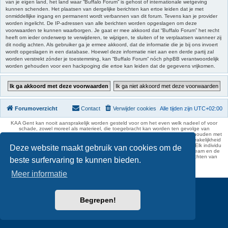
van je eigen land, het land waar “Buffalo Forum” is gehost of internationale wetgeving
kunnen schenden. Het plaatsen van dergelijke berichten kan ertoe leiden dat je met
onmiddellijke ingang en permanent wordt verbannen van dit forum. Tevens kan je provider
worden ingelicht. De IP-adressen van alle berichten worden opgeslagen om deze
voorwaarden te kunnen waarborgen. Je gaat er mee akkoord dat “Buffalo Forum” het recht
heeft om ieder onderwerp te verwijderen, te wijzigen, te sluiten of te verplaatsen wanneer zij
dit nodig achten. Als gebruiker ga je ermee akkoord, dat de informatie die je bij ons invoert
wordt opgeslagen in een database. Hoewel deze informatie niet aan een derde partij zal
worden verstrekt zónder je toestemming, kan “Buffalo Forum” nóch phpBB verantwoordelijk
worden gehouden voor een hackpoging die ertoe kan leiden dat de gegevens vrijkomen.
Forumoverzicht
Contact
Verwijder cookies
Alle tijden zijn
UTC+02:00
KAA Gent kan nooit aansprakelijk worden gesteld voor om het even welk nadeel of voor
schade, zowel moreel als materieel, die toegebracht kan worden ten gevolge van
feitelijkheden en daden van derden die rechtstreeks of onrechtstreeks verband houden met
de gegevens vermeld op de website van KAA Gent. Deze ontheffing van aansprakelijkheid
geldt inzonderheid voor het forum, waarvan KAA Gent zich volledig distantieert. Elk individu
Deze website maakt gebruik van cookies om de
is dus verantwoordelijk voor zijn uitlatingen op het Buffalo Forum. Ook het webteam en de
moderators kunnen niet aansprakelijk gesteld worden voor de inhoud van berichten van
beste surfervaring te kunnen bieden.
gebruikers.
phpBB Two Factor Authentication ©
paul999
Meer informatie
Begrepen!