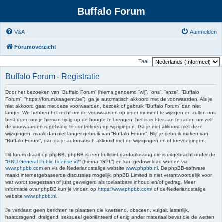
Buffalo Forum
V&A
Aanmelden
Forumoverzicht
Taal:
Buffalo Forum - Registratie
Door het bezoeken van “Buffalo Forum” (hierna genoemd “wij”, “ons”, “onze”, “Buffalo
Forum”, “https://forum.kaagent.be”), ga je automatisch akkoord met de voorwaarden. Als je
niet akkoord gaat met deze voorwaarden, bezoek of gebruik “Buffalo Forum” dan niet
langer. We hebben het recht om de voorwaarden op ieder moment te wijzigen en zullen ons
best doen om je hiervan tijdig op de hoogte te brengen, het is echter aan te raden om zelf
de voorwaarden regelmatig te controleren op wijzigingen. Ga je niet akkoord met deze
wijzigingen, maak dan niet langer gebruik van “Buffalo Forum”. Blijf je gebruik maken van
“Buffalo Forum”, dan ga je automatisch akkoord met de wijzigingen en of toevoegingen.
Dit forum draait op phpBB. phpBB is een bulletinboardoplossing die is uitgebracht onder de
“
GNU General Public License v2
” (hierna “GPL”) en kan gedownload worden via
www.phpbb.com
en via de Nederlandstalige website
www.phpbb.nl
. De phpBB-software
maakt internetgebaseerde discussies mogelijk. phpBB Limited is niet verantwoordelijk voor
wat wordt toegestaan of juist geweigerd als toelaatbare inhoud en/of gedrag. Meer
informatie over phpBB kun je vinden op
https://www.phpbb.com/
of de Nederlandstalige
website
www.phpbb.nl
.
Je verklaart geen berichten te plaatsen die kwetsend, obsceen, vulgair, lasterlijk,
haatdragend, dreigend, seksueel georiënteerd of enig ander materiaal bevat die de wetten