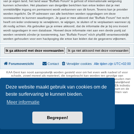
van je eigen land, het land waar “Buffalo Forum” is gehost of internationale wetgeving
kunnen schenden. Het plaatsen van dergelijke berichten kan ertoe leiden dat je met
onmiddellijke ingang en permanent wordt verbannen van dit forum. Tevens kan je provider
worden ingelicht. De IP-adressen van alle berichten worden opgeslagen om deze
voorwaarden te kunnen waarborgen. Je gaat er mee akkoord dat “Buffalo Forum” het recht
heeft om ieder onderwerp te verwijderen, te wijzigen, te sluiten of te verplaatsen wanneer zij
dit nodig achten. Als gebruiker ga je ermee akkoord, dat de informatie die je bij ons invoert
wordt opgeslagen in een database. Hoewel deze informatie niet aan een derde partij zal
worden verstrekt zónder je toestemming, kan “Buffalo Forum” nóch phpBB verantwoordelijk
worden gehouden voor een hackpoging die ertoe kan leiden dat de gegevens vrijkomen.
Forumoverzicht
Contact
Verwijder cookies
Alle tijden zijn
UTC+02:00
KAA Gent kan nooit aansprakelijk worden gesteld voor om het even welk nadeel of voor
schade, zowel moreel als materieel, die toegebracht kan worden ten gevolge van
feitelijkheden en daden van derden die rechtstreeks of onrechtstreeks verband houden met
de gegevens vermeld op de website van KAA Gent. Deze ontheffing van aansprakelijkheid
geldt inzonderheid voor het forum, waarvan KAA Gent zich volledig distantieert. Elk individu
Deze website maakt gebruik van cookies om de
is dus verantwoordelijk voor zijn uitlatingen op het Buffalo Forum. Ook het webteam en de
moderators kunnen niet aansprakelijk gesteld worden voor de inhoud van berichten van
beste surfervaring te kunnen bieden.
gebruikers.
phpBB Two Factor Authentication ©
paul999
Meer informatie
Begrepen!