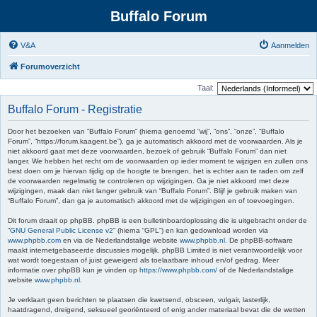
Buffalo Forum
V&A
Aanmelden
Forumoverzicht
Taal:
Buffalo Forum - Registratie
Door het bezoeken van “Buffalo Forum” (hierna genoemd “wij”, “ons”, “onze”, “Buffalo
Forum”, “https://forum.kaagent.be”), ga je automatisch akkoord met de voorwaarden. Als je
niet akkoord gaat met deze voorwaarden, bezoek of gebruik “Buffalo Forum” dan niet
langer. We hebben het recht om de voorwaarden op ieder moment te wijzigen en zullen ons
best doen om je hiervan tijdig op de hoogte te brengen, het is echter aan te raden om zelf
de voorwaarden regelmatig te controleren op wijzigingen. Ga je niet akkoord met deze
wijzigingen, maak dan niet langer gebruik van “Buffalo Forum”. Blijf je gebruik maken van
“Buffalo Forum”, dan ga je automatisch akkoord met de wijzigingen en of toevoegingen.
Dit forum draait op phpBB. phpBB is een bulletinboardoplossing die is uitgebracht onder de
“
GNU General Public License v2
” (hierna “GPL”) en kan gedownload worden via
www.phpbb.com
en via de Nederlandstalige website
www.phpbb.nl
. De phpBB-software
maakt internetgebaseerde discussies mogelijk. phpBB Limited is niet verantwoordelijk voor
wat wordt toegestaan of juist geweigerd als toelaatbare inhoud en/of gedrag. Meer
informatie over phpBB kun je vinden op
https://www.phpbb.com/
of de Nederlandstalige
website
www.phpbb.nl
.
Je verklaart geen berichten te plaatsen die kwetsend, obsceen, vulgair, lasterlijk,
haatdragend, dreigend, seksueel georiënteerd of enig ander materiaal bevat die de wetten