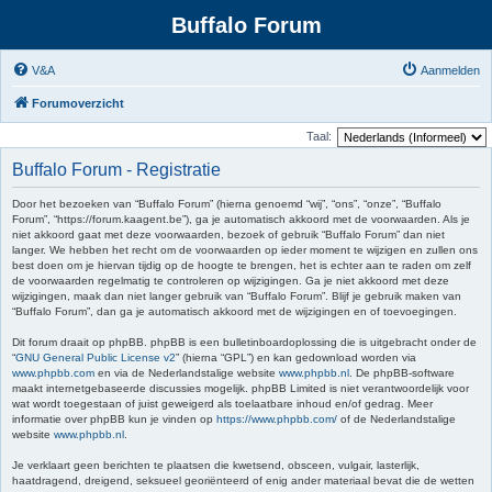
Buffalo Forum
V&A
Aanmelden
Forumoverzicht
Taal:
Buffalo Forum - Registratie
Door het bezoeken van “Buffalo Forum” (hierna genoemd “wij”, “ons”, “onze”, “Buffalo
Forum”, “https://forum.kaagent.be”), ga je automatisch akkoord met de voorwaarden. Als je
niet akkoord gaat met deze voorwaarden, bezoek of gebruik “Buffalo Forum” dan niet
langer. We hebben het recht om de voorwaarden op ieder moment te wijzigen en zullen ons
best doen om je hiervan tijdig op de hoogte te brengen, het is echter aan te raden om zelf
de voorwaarden regelmatig te controleren op wijzigingen. Ga je niet akkoord met deze
wijzigingen, maak dan niet langer gebruik van “Buffalo Forum”. Blijf je gebruik maken van
“Buffalo Forum”, dan ga je automatisch akkoord met de wijzigingen en of toevoegingen.
Dit forum draait op phpBB. phpBB is een bulletinboardoplossing die is uitgebracht onder de
“
GNU General Public License v2
” (hierna “GPL”) en kan gedownload worden via
www.phpbb.com
en via de Nederlandstalige website
www.phpbb.nl
. De phpBB-software
maakt internetgebaseerde discussies mogelijk. phpBB Limited is niet verantwoordelijk voor
wat wordt toegestaan of juist geweigerd als toelaatbare inhoud en/of gedrag. Meer
informatie over phpBB kun je vinden op
https://www.phpbb.com/
of de Nederlandstalige
website
www.phpbb.nl
.
Je verklaart geen berichten te plaatsen die kwetsend, obsceen, vulgair, lasterlijk,
haatdragend, dreigend, seksueel georiënteerd of enig ander materiaal bevat die de wetten