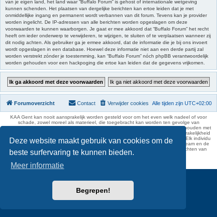
van je eigen land, het land waar “Buffalo Forum” is gehost of internationale wetgeving
kunnen schenden. Het plaatsen van dergelijke berichten kan ertoe leiden dat je met
onmiddellijke ingang en permanent wordt verbannen van dit forum. Tevens kan je provider
worden ingelicht. De IP-adressen van alle berichten worden opgeslagen om deze
voorwaarden te kunnen waarborgen. Je gaat er mee akkoord dat “Buffalo Forum” het recht
heeft om ieder onderwerp te verwijderen, te wijzigen, te sluiten of te verplaatsen wanneer zij
dit nodig achten. Als gebruiker ga je ermee akkoord, dat de informatie die je bij ons invoert
wordt opgeslagen in een database. Hoewel deze informatie niet aan een derde partij zal
worden verstrekt zónder je toestemming, kan “Buffalo Forum” nóch phpBB verantwoordelijk
worden gehouden voor een hackpoging die ertoe kan leiden dat de gegevens vrijkomen.
Forumoverzicht
Contact
Verwijder cookies
Alle tijden zijn
UTC+02:00
KAA Gent kan nooit aansprakelijk worden gesteld voor om het even welk nadeel of voor
schade, zowel moreel als materieel, die toegebracht kan worden ten gevolge van
feitelijkheden en daden van derden die rechtstreeks of onrechtstreeks verband houden met
de gegevens vermeld op de website van KAA Gent. Deze ontheffing van aansprakelijkheid
geldt inzonderheid voor het forum, waarvan KAA Gent zich volledig distantieert. Elk individu
Deze website maakt gebruik van cookies om de
is dus verantwoordelijk voor zijn uitlatingen op het Buffalo Forum. Ook het webteam en de
moderators kunnen niet aansprakelijk gesteld worden voor de inhoud van berichten van
beste surfervaring te kunnen bieden.
gebruikers.
phpBB Two Factor Authentication ©
paul999
Meer informatie
Begrepen!