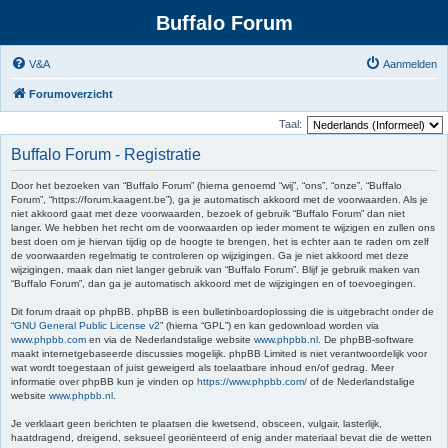
Buffalo Forum
V&A
Aanmelden
Forumoverzicht
Taal:
Buffalo Forum - Registratie
Door het bezoeken van “Buffalo Forum” (hierna genoemd “wij”, “ons”, “onze”, “Buffalo
Forum”, “https://forum.kaagent.be”), ga je automatisch akkoord met de voorwaarden. Als je
niet akkoord gaat met deze voorwaarden, bezoek of gebruik “Buffalo Forum” dan niet
langer. We hebben het recht om de voorwaarden op ieder moment te wijzigen en zullen ons
best doen om je hiervan tijdig op de hoogte te brengen, het is echter aan te raden om zelf
de voorwaarden regelmatig te controleren op wijzigingen. Ga je niet akkoord met deze
wijzigingen, maak dan niet langer gebruik van “Buffalo Forum”. Blijf je gebruik maken van
“Buffalo Forum”, dan ga je automatisch akkoord met de wijzigingen en of toevoegingen.
Dit forum draait op phpBB. phpBB is een bulletinboardoplossing die is uitgebracht onder de
“
GNU General Public License v2
” (hierna “GPL”) en kan gedownload worden via
www.phpbb.com
en via de Nederlandstalige website
www.phpbb.nl
. De phpBB-software
maakt internetgebaseerde discussies mogelijk. phpBB Limited is niet verantwoordelijk voor
wat wordt toegestaan of juist geweigerd als toelaatbare inhoud en/of gedrag. Meer
informatie over phpBB kun je vinden op
https://www.phpbb.com/
of de Nederlandstalige
website
www.phpbb.nl
.
Je verklaart geen berichten te plaatsen die kwetsend, obsceen, vulgair, lasterlijk,
haatdragend, dreigend, seksueel georiënteerd of enig ander materiaal bevat die de wetten