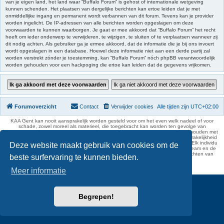
van je eigen land, het land waar “Buffalo Forum” is gehost of internationale wetgeving
kunnen schenden. Het plaatsen van dergelijke berichten kan ertoe leiden dat je met
onmiddellijke ingang en permanent wordt verbannen van dit forum. Tevens kan je provider
worden ingelicht. De IP-adressen van alle berichten worden opgeslagen om deze
voorwaarden te kunnen waarborgen. Je gaat er mee akkoord dat “Buffalo Forum” het recht
heeft om ieder onderwerp te verwijderen, te wijzigen, te sluiten of te verplaatsen wanneer zij
dit nodig achten. Als gebruiker ga je ermee akkoord, dat de informatie die je bij ons invoert
wordt opgeslagen in een database. Hoewel deze informatie niet aan een derde partij zal
worden verstrekt zónder je toestemming, kan “Buffalo Forum” nóch phpBB verantwoordelijk
worden gehouden voor een hackpoging die ertoe kan leiden dat de gegevens vrijkomen.
Forumoverzicht
Contact
Verwijder cookies
Alle tijden zijn
UTC+02:00
KAA Gent kan nooit aansprakelijk worden gesteld voor om het even welk nadeel of voor
schade, zowel moreel als materieel, die toegebracht kan worden ten gevolge van
feitelijkheden en daden van derden die rechtstreeks of onrechtstreeks verband houden met
de gegevens vermeld op de website van KAA Gent. Deze ontheffing van aansprakelijkheid
geldt inzonderheid voor het forum, waarvan KAA Gent zich volledig distantieert. Elk individu
Deze website maakt gebruik van cookies om de
is dus verantwoordelijk voor zijn uitlatingen op het Buffalo Forum. Ook het webteam en de
moderators kunnen niet aansprakelijk gesteld worden voor de inhoud van berichten van
beste surfervaring te kunnen bieden.
gebruikers.
phpBB Two Factor Authentication ©
paul999
Meer informatie
Begrepen!