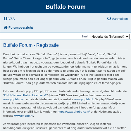
Buffalo Forum
V&A
Aanmelden
Forumoverzicht
Taal:
Buffalo Forum - Registratie
Door het bezoeken van “Buffalo Forum” (hierna genoemd “wij”, “ons”, “onze”, “Buffalo
Forum”, “https://forum.kaagent.be”), ga je automatisch akkoord met de voorwaarden. Als je
niet akkoord gaat met deze voorwaarden, bezoek of gebruik “Buffalo Forum” dan niet
langer. We hebben het recht om de voorwaarden op ieder moment te wijzigen en zullen ons
best doen om je hiervan tijdig op de hoogte te brengen, het is echter aan te raden om zelf
de voorwaarden regelmatig te controleren op wijzigingen. Ga je niet akkoord met deze
wijzigingen, maak dan niet langer gebruik van “Buffalo Forum”. Blijf je gebruik maken van
“Buffalo Forum”, dan ga je automatisch akkoord met de wijzigingen en of toevoegingen.
Dit forum draait op phpBB. phpBB is een bulletinboardoplossing die is uitgebracht onder de
“
GNU General Public License v2
” (hierna “GPL”) en kan gedownload worden via
www.phpbb.com
en via de Nederlandstalige website
www.phpbb.nl
. De phpBB-software
maakt internetgebaseerde discussies mogelijk. phpBB Limited is niet verantwoordelijk voor
wat wordt toegestaan of juist geweigerd als toelaatbare inhoud en/of gedrag. Meer
informatie over phpBB kun je vinden op
https://www.phpbb.com/
of de Nederlandstalige
website
www.phpbb.nl
.
Je verklaart geen berichten te plaatsen die kwetsend, obsceen, vulgair, lasterlijk,
haatdragend, dreigend, seksueel georiënteerd of enig ander materiaal bevat die de wetten