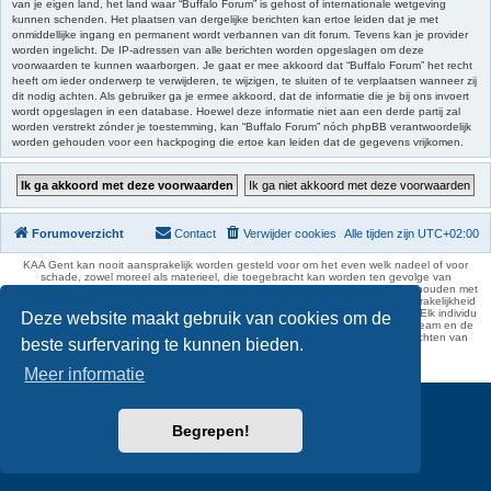
van je eigen land, het land waar “Buffalo Forum” is gehost of internationale wetgeving
kunnen schenden. Het plaatsen van dergelijke berichten kan ertoe leiden dat je met
onmiddellijke ingang en permanent wordt verbannen van dit forum. Tevens kan je provider
worden ingelicht. De IP-adressen van alle berichten worden opgeslagen om deze
voorwaarden te kunnen waarborgen. Je gaat er mee akkoord dat “Buffalo Forum” het recht
heeft om ieder onderwerp te verwijderen, te wijzigen, te sluiten of te verplaatsen wanneer zij
dit nodig achten. Als gebruiker ga je ermee akkoord, dat de informatie die je bij ons invoert
wordt opgeslagen in een database. Hoewel deze informatie niet aan een derde partij zal
worden verstrekt zónder je toestemming, kan “Buffalo Forum” nóch phpBB verantwoordelijk
worden gehouden voor een hackpoging die ertoe kan leiden dat de gegevens vrijkomen.
Forumoverzicht
Contact
Verwijder cookies
Alle tijden zijn
UTC+02:00
KAA Gent kan nooit aansprakelijk worden gesteld voor om het even welk nadeel of voor
schade, zowel moreel als materieel, die toegebracht kan worden ten gevolge van
feitelijkheden en daden van derden die rechtstreeks of onrechtstreeks verband houden met
de gegevens vermeld op de website van KAA Gent. Deze ontheffing van aansprakelijkheid
geldt inzonderheid voor het forum, waarvan KAA Gent zich volledig distantieert. Elk individu
Deze website maakt gebruik van cookies om de
is dus verantwoordelijk voor zijn uitlatingen op het Buffalo Forum. Ook het webteam en de
moderators kunnen niet aansprakelijk gesteld worden voor de inhoud van berichten van
beste surfervaring te kunnen bieden.
gebruikers.
phpBB Two Factor Authentication ©
paul999
Meer informatie
Begrepen!