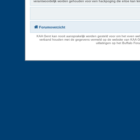
verantwoordelijk worden gehouden voor een hackpoging die ertoe kan le
Forumoverzicht
KAA Gent kan nooit aansprakelijk worden gesteld voor om het even welk
verband houden met de gegevens vermeld op de website van KAA Gent. D
uitlatingen op het Buffalo Fo