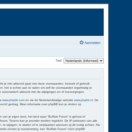
Aanmelden
Taal:
 Als je niet akkoord gaat met deze voorwaarden, bezoek of gebruik
n, het is echter aan te raden om zelf de voorwaarden regelmatig te
 je automatisch akkoord met de wijzigingen en of toevoegingen.
ia
www.phpbb.com
en via de Nederlandstalige website
www.phpbb.nl
. De
d en/of gedrag. Meer informatie over phpBB kun je vinden op
n van je eigen land, het land waar “Buffalo Forum” is gehost of
orum. Tevens kan je provider worden ingelicht. De IP-adressen van alle
wijzigen, te sluiten of te verplaatsen wanneer zij dit nodig achten. Als
erstrekt zónder je toestemming, kan “Buffalo Forum” nóch phpBB