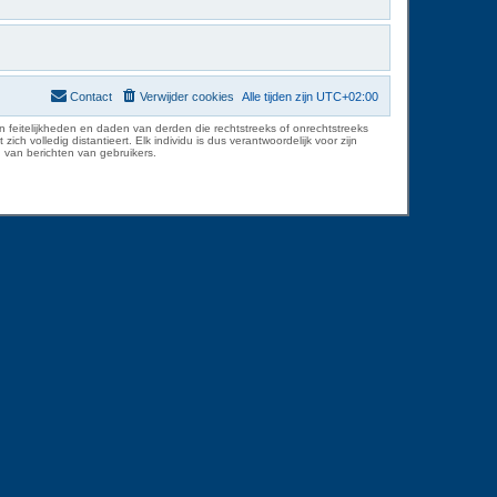
Contact
Verwijder cookies
Alle tijden zijn
UTC+02:00
 feitelijkheden en daden van derden die rechtstreeks of onrechtstreeks
volledig distantieert. Elk individu is dus verantwoordelijk voor zijn
 van berichten van gebruikers.