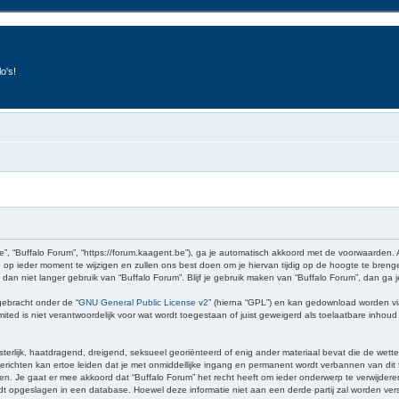
o's!
e”, “Buffalo Forum”, “https://forum.kaagent.be”), ga je automatisch akkoord met de voorwaarden.
op ieder moment te wijzigen en zullen ons best doen om je hiervan tijdig op de hoogte te brenge
 dan niet langer gebruik van “Buffalo Forum”. Blijf je gebruik maken van “Buffalo Forum”, dan ga
gebracht onder de “
GNU General Public License v2
” (hierna “GPL”) en kan gedownload worden v
ed is niet verantwoordelijk voor wat wordt toegestaan of juist geweigerd als toelaatbare inhou
sterlijk, haatdragend, dreigend, seksueel georiënteerd of enig ander materiaal bevat die de wette
richten kan ertoe leiden dat je met onmiddellijke ingang en permanent wordt verbannen van dit f
 gaat er mee akkoord dat “Buffalo Forum” het recht heeft om ieder onderwerp te verwijderen, te 
wordt opgeslagen in een database. Hoewel deze informatie niet aan een derde partij zal worden v