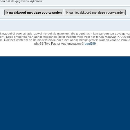
iden dat de gegevens vrijkomen.
 nadeel of voor schade, zowel moreel als materieel, die toegebracht kan worden ten gevolge van
eze ontheffing van aansprakelijkheid geldt inzonderheid voor het forum, waarvan KAA Gent zich 
rum. Ook het webteam en de moderators kunnen niet aansprakelijk gesteld worden voor de inhoud
phpBB Two Factor Authentication ©
paul999