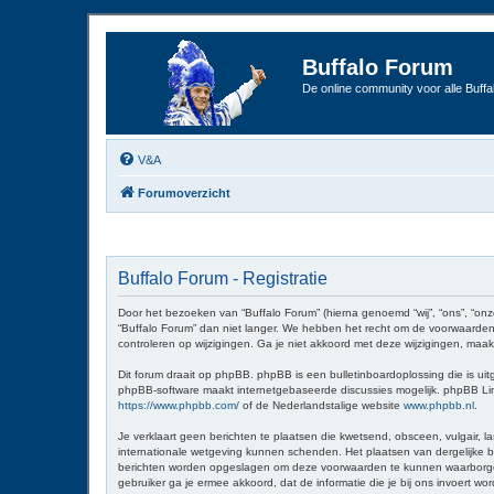
Buffalo Forum
De online community voor alle Buffal
V&A
Forumoverzicht
Buffalo Forum - Registratie
Door het bezoeken van “Buffalo Forum” (hierna genoemd “wij”, “ons”, “onz
“Buffalo Forum” dan niet langer. We hebben het recht om de voorwaarden 
controleren op wijzigingen. Ga je niet akkoord met deze wijzigingen, maak
Dit forum draait op phpBB. phpBB is een bulletinboardoplossing die is uit
phpBB-software maakt internetgebaseerde discussies mogelijk. phpBB Limit
https://www.phpbb.com/
of de Nederlandstalige website
www.phpbb.nl
.
Je verklaart geen berichten te plaatsen die kwetsend, obsceen, vulgair, la
internationale wetgeving kunnen schenden. Het plaatsen van dergelijke be
berichten worden opgeslagen om deze voorwaarden te kunnen waarborgen. Je
gebruiker ga je ermee akkoord, dat de informatie die je bij ons invoert 