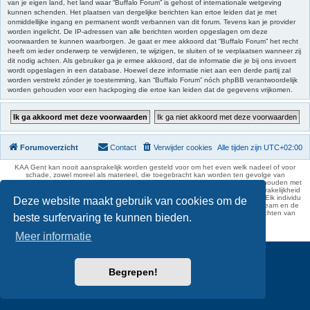
van je eigen land, het land waar “Buffalo Forum” is gehost of internationale wetgeving
kunnen schenden. Het plaatsen van dergelijke berichten kan ertoe leiden dat je met
onmiddellijke ingang en permanent wordt verbannen van dit forum. Tevens kan je provider
worden ingelicht. De IP-adressen van alle berichten worden opgeslagen om deze
voorwaarden te kunnen waarborgen. Je gaat er mee akkoord dat “Buffalo Forum” het recht
heeft om ieder onderwerp te verwijderen, te wijzigen, te sluiten of te verplaatsen wanneer zij
dit nodig achten. Als gebruiker ga je ermee akkoord, dat de informatie die je bij ons invoert
wordt opgeslagen in een database. Hoewel deze informatie niet aan een derde partij zal
worden verstrekt zónder je toestemming, kan “Buffalo Forum” nóch phpBB verantwoordelijk
worden gehouden voor een hackpoging die ertoe kan leiden dat de gegevens vrijkomen.
Forumoverzicht
Contact
Verwijder cookies
Alle tijden zijn
UTC+02:00
KAA Gent kan nooit aansprakelijk worden gesteld voor om het even welk nadeel of voor
schade, zowel moreel als materieel, die toegebracht kan worden ten gevolge van
feitelijkheden en daden van derden die rechtstreeks of onrechtstreeks verband houden met
de gegevens vermeld op de website van KAA Gent. Deze ontheffing van aansprakelijkheid
geldt inzonderheid voor het forum, waarvan KAA Gent zich volledig distantieert. Elk individu
Deze website maakt gebruik van cookies om de
is dus verantwoordelijk voor zijn uitlatingen op het Buffalo Forum. Ook het webteam en de
moderators kunnen niet aansprakelijk gesteld worden voor de inhoud van berichten van
beste surfervaring te kunnen bieden.
gebruikers.
phpBB Two Factor Authentication ©
paul999
Meer informatie
Begrepen!