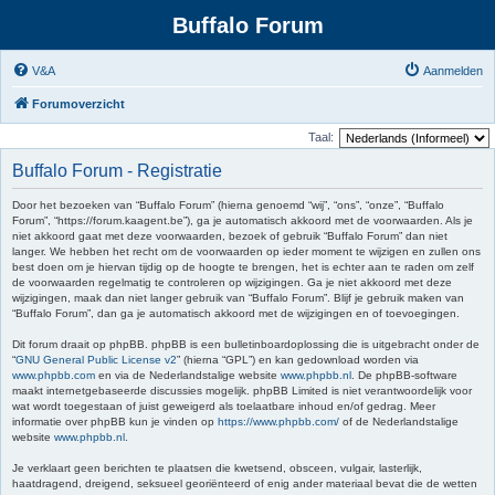
Buffalo Forum
V&A
Aanmelden
Forumoverzicht
Taal:
Buffalo Forum - Registratie
Door het bezoeken van “Buffalo Forum” (hierna genoemd “wij”, “ons”, “onze”, “Buffalo
Forum”, “https://forum.kaagent.be”), ga je automatisch akkoord met de voorwaarden. Als je
niet akkoord gaat met deze voorwaarden, bezoek of gebruik “Buffalo Forum” dan niet
langer. We hebben het recht om de voorwaarden op ieder moment te wijzigen en zullen ons
best doen om je hiervan tijdig op de hoogte te brengen, het is echter aan te raden om zelf
de voorwaarden regelmatig te controleren op wijzigingen. Ga je niet akkoord met deze
wijzigingen, maak dan niet langer gebruik van “Buffalo Forum”. Blijf je gebruik maken van
“Buffalo Forum”, dan ga je automatisch akkoord met de wijzigingen en of toevoegingen.
Dit forum draait op phpBB. phpBB is een bulletinboardoplossing die is uitgebracht onder de
“
GNU General Public License v2
” (hierna “GPL”) en kan gedownload worden via
www.phpbb.com
en via de Nederlandstalige website
www.phpbb.nl
. De phpBB-software
maakt internetgebaseerde discussies mogelijk. phpBB Limited is niet verantwoordelijk voor
wat wordt toegestaan of juist geweigerd als toelaatbare inhoud en/of gedrag. Meer
informatie over phpBB kun je vinden op
https://www.phpbb.com/
of de Nederlandstalige
website
www.phpbb.nl
.
Je verklaart geen berichten te plaatsen die kwetsend, obsceen, vulgair, lasterlijk,
haatdragend, dreigend, seksueel georiënteerd of enig ander materiaal bevat die de wetten