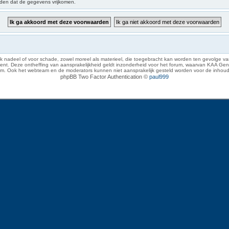
iden dat de gegevens vrijkomen.
 nadeel of voor schade, zowel moreel als materieel, die toegebracht kan worden ten gevolge van
eze ontheffing van aansprakelijkheid geldt inzonderheid voor het forum, waarvan KAA Gent zich 
rum. Ook het webteam en de moderators kunnen niet aansprakelijk gesteld worden voor de inhoud
phpBB Two Factor Authentication ©
paul999