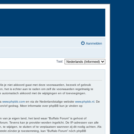
Aanmelden
Taal:
 Als je niet akkoord gaat met deze voorwaarden, bezoek of gebruik
n, het is echter aan te raden om zelf de voorwaarden regelmatig te
 je automatisch akkoord met de wijzigingen en of toevoegingen.
ia
www.phpbb.com
en via de Nederlandstalige website
www.phpbb.nl
. De
d en/of gedrag. Meer informatie over phpBB kun je vinden op
n van je eigen land, het land waar “Buffalo Forum” is gehost of
orum. Tevens kan je provider worden ingelicht. De IP-adressen van alle
wijzigen, te sluiten of te verplaatsen wanneer zij dit nodig achten. Als
erstrekt zónder je toestemming, kan “Buffalo Forum” nóch phpBB