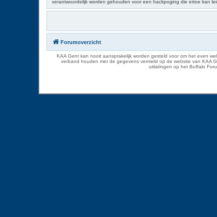
verantwoordelijk worden gehouden voor een hackpoging die ertoe kan le
Forumoverzicht
KAA Gent kan nooit aansprakelijk worden gesteld voor om het even welk
verband houden met de gegevens vermeld op de website van KAA Gent. D
uitlatingen op het Buffalo Fo