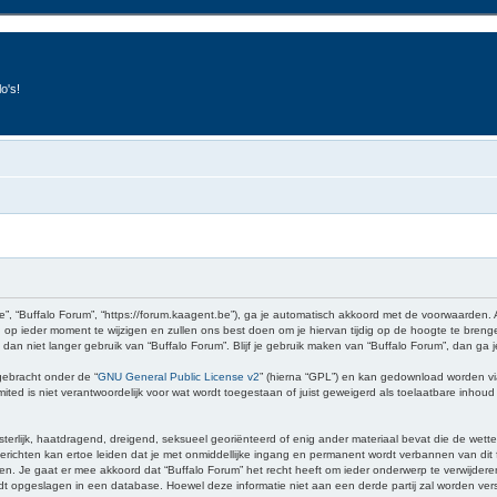
o's!
e”, “Buffalo Forum”, “https://forum.kaagent.be”), ga je automatisch akkoord met de voorwaarden.
op ieder moment te wijzigen en zullen ons best doen om je hiervan tijdig op de hoogte te brenge
 dan niet langer gebruik van “Buffalo Forum”. Blijf je gebruik maken van “Buffalo Forum”, dan ga
gebracht onder de “
GNU General Public License v2
” (hierna “GPL”) en kan gedownload worden v
ed is niet verantwoordelijk voor wat wordt toegestaan of juist geweigerd als toelaatbare inhou
sterlijk, haatdragend, dreigend, seksueel georiënteerd of enig ander materiaal bevat die de wette
richten kan ertoe leiden dat je met onmiddellijke ingang en permanent wordt verbannen van dit f
 gaat er mee akkoord dat “Buffalo Forum” het recht heeft om ieder onderwerp te verwijderen, te 
wordt opgeslagen in een database. Hoewel deze informatie niet aan een derde partij zal worden v