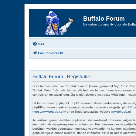
Buffalo Forum
De online community voor alle Buffal
V&A
Forumoverzicht
Buffalo Forum - Registratie
Door het bezoeken van “Buffalo Forum” (hierna genoemd “wij”, “ons”, “onz
“Buffalo Forum” dan niet langer. We hebben het recht om de voorwaarden 
controleren op wijzigingen. Ga je niet akkoord met deze wijzigingen, maak
Dit forum draait op phpBB. phpBB is een bulletinboardoplossing die is uit
phpBB-software maakt internetgebaseerde discussies mogelijk. phpBB Limit
https://www.phpbb.com/
of de Nederlandstalige website
www.phpbb.nl
.
Je verklaart geen berichten te plaatsen die kwetsend, obsceen, vulgair, la
internationale wetgeving kunnen schenden. Het plaatsen van dergelijke be
berichten worden opgeslagen om deze voorwaarden te kunnen waarborgen. Je
gebruiker ga je ermee akkoord, dat de informatie die je bij ons invoert 