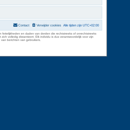
Contact
Verwijder cookies
Alle tijden zijn
UTC+02:00
 feitelijkheden en daden van derden die rechtstreeks of onrechtstreeks
volledig distantieert. Elk individu is dus verantwoordelijk voor zijn
 van berichten van gebruikers.