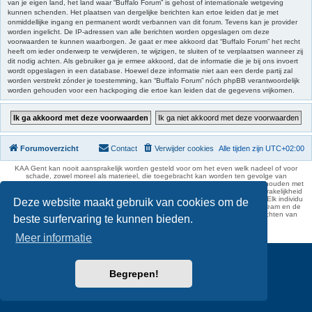
van je eigen land, het land waar “Buffalo Forum” is gehost of internationale wetgeving
kunnen schenden. Het plaatsen van dergelijke berichten kan ertoe leiden dat je met
onmiddellijke ingang en permanent wordt verbannen van dit forum. Tevens kan je provider
worden ingelicht. De IP-adressen van alle berichten worden opgeslagen om deze
voorwaarden te kunnen waarborgen. Je gaat er mee akkoord dat “Buffalo Forum” het recht
heeft om ieder onderwerp te verwijderen, te wijzigen, te sluiten of te verplaatsen wanneer zij
dit nodig achten. Als gebruiker ga je ermee akkoord, dat de informatie die je bij ons invoert
wordt opgeslagen in een database. Hoewel deze informatie niet aan een derde partij zal
worden verstrekt zónder je toestemming, kan “Buffalo Forum” nóch phpBB verantwoordelijk
worden gehouden voor een hackpoging die ertoe kan leiden dat de gegevens vrijkomen.
Forumoverzicht
Contact
Verwijder cookies
Alle tijden zijn
UTC+02:00
KAA Gent kan nooit aansprakelijk worden gesteld voor om het even welk nadeel of voor
schade, zowel moreel als materieel, die toegebracht kan worden ten gevolge van
feitelijkheden en daden van derden die rechtstreeks of onrechtstreeks verband houden met
de gegevens vermeld op de website van KAA Gent. Deze ontheffing van aansprakelijkheid
geldt inzonderheid voor het forum, waarvan KAA Gent zich volledig distantieert. Elk individu
Deze website maakt gebruik van cookies om de
is dus verantwoordelijk voor zijn uitlatingen op het Buffalo Forum. Ook het webteam en de
moderators kunnen niet aansprakelijk gesteld worden voor de inhoud van berichten van
beste surfervaring te kunnen bieden.
gebruikers.
phpBB Two Factor Authentication ©
paul999
Meer informatie
Begrepen!