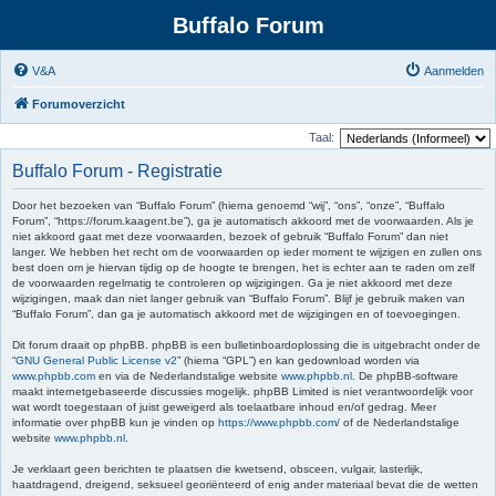
Buffalo Forum
V&A
Aanmelden
Forumoverzicht
Taal:
Buffalo Forum - Registratie
Door het bezoeken van “Buffalo Forum” (hierna genoemd “wij”, “ons”, “onze”, “Buffalo
Forum”, “https://forum.kaagent.be”), ga je automatisch akkoord met de voorwaarden. Als je
niet akkoord gaat met deze voorwaarden, bezoek of gebruik “Buffalo Forum” dan niet
langer. We hebben het recht om de voorwaarden op ieder moment te wijzigen en zullen ons
best doen om je hiervan tijdig op de hoogte te brengen, het is echter aan te raden om zelf
de voorwaarden regelmatig te controleren op wijzigingen. Ga je niet akkoord met deze
wijzigingen, maak dan niet langer gebruik van “Buffalo Forum”. Blijf je gebruik maken van
“Buffalo Forum”, dan ga je automatisch akkoord met de wijzigingen en of toevoegingen.
Dit forum draait op phpBB. phpBB is een bulletinboardoplossing die is uitgebracht onder de
“
GNU General Public License v2
” (hierna “GPL”) en kan gedownload worden via
www.phpbb.com
en via de Nederlandstalige website
www.phpbb.nl
. De phpBB-software
maakt internetgebaseerde discussies mogelijk. phpBB Limited is niet verantwoordelijk voor
wat wordt toegestaan of juist geweigerd als toelaatbare inhoud en/of gedrag. Meer
informatie over phpBB kun je vinden op
https://www.phpbb.com/
of de Nederlandstalige
website
www.phpbb.nl
.
Je verklaart geen berichten te plaatsen die kwetsend, obsceen, vulgair, lasterlijk,
haatdragend, dreigend, seksueel georiënteerd of enig ander materiaal bevat die de wetten