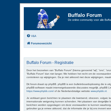
Buffalo Forum
De online community voor alle Buffal
V&A
Forumoverzicht
Buffalo Forum - Registratie
Door het bezoeken van “Buffalo Forum” (hierna genoemd “wij”, “ons”, “onz
“Buffalo Forum” dan niet langer. We hebben het recht om de voorwaarden 
controleren op wijzigingen. Ga je niet akkoord met deze wijzigingen, maak
Dit forum draait op phpBB. phpBB is een bulletinboardoplossing die is uit
phpBB-software maakt internetgebaseerde discussies mogelijk. phpBB Limit
https://www.phpbb.com/
of de Nederlandstalige website
www.phpbb.nl
.
Je verklaart geen berichten te plaatsen die kwetsend, obsceen, vulgair, la
internationale wetgeving kunnen schenden. Het plaatsen van dergelijke be
berichten worden opgeslagen om deze voorwaarden te kunnen waarborgen. Je
gebruiker ga je ermee akkoord, dat de informatie die je bij ons invoert 