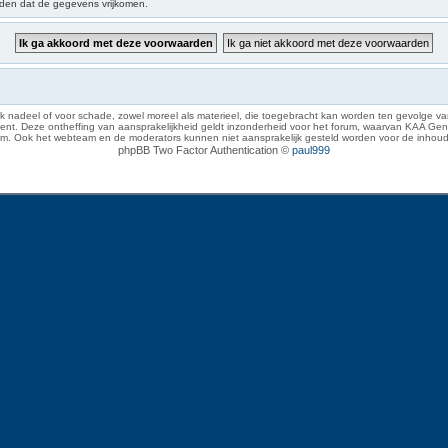
iden dat de gegevens vrijkomen.
 nadeel of voor schade, zowel moreel als materieel, die toegebracht kan worden ten gevolge van
eze ontheffing van aansprakelijkheid geldt inzonderheid voor het forum, waarvan KAA Gent zich 
rum. Ook het webteam en de moderators kunnen niet aansprakelijk gesteld worden voor de inhoud
phpBB Two Factor Authentication ©
paul999