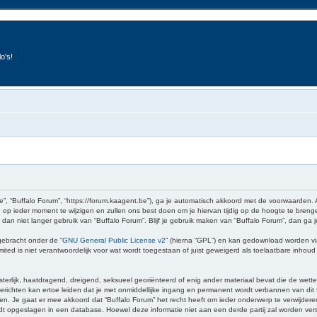
o's!
e”, “Buffalo Forum”, “https://forum.kaagent.be”), ga je automatisch akkoord met de voorwaarden.
op ieder moment te wijzigen en zullen ons best doen om je hiervan tijdig op de hoogte te brenge
 dan niet langer gebruik van “Buffalo Forum”. Blijf je gebruik maken van “Buffalo Forum”, dan ga
gebracht onder de “
GNU General Public License v2
” (hierna “GPL”) en kan gedownload worden v
ed is niet verantwoordelijk voor wat wordt toegestaan of juist geweigerd als toelaatbare inhou
sterlijk, haatdragend, dreigend, seksueel georiënteerd of enig ander materiaal bevat die de wette
richten kan ertoe leiden dat je met onmiddellijke ingang en permanent wordt verbannen van dit f
 gaat er mee akkoord dat “Buffalo Forum” het recht heeft om ieder onderwerp te verwijderen, te 
wordt opgeslagen in een database. Hoewel deze informatie niet aan een derde partij zal worden v