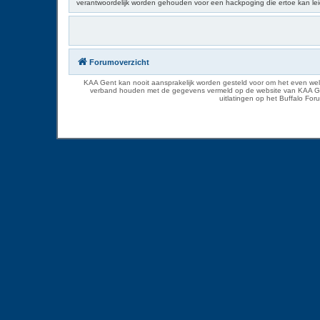
verantwoordelijk worden gehouden voor een hackpoging die ertoe kan le
Forumoverzicht
KAA Gent kan nooit aansprakelijk worden gesteld voor om het even welk
verband houden met de gegevens vermeld op de website van KAA Gent. D
uitlatingen op het Buffalo Fo