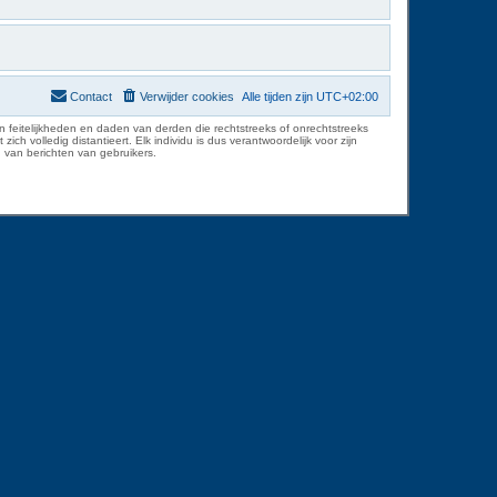
Contact
Verwijder cookies
Alle tijden zijn
UTC+02:00
 feitelijkheden en daden van derden die rechtstreeks of onrechtstreeks
volledig distantieert. Elk individu is dus verantwoordelijk voor zijn
 van berichten van gebruikers.