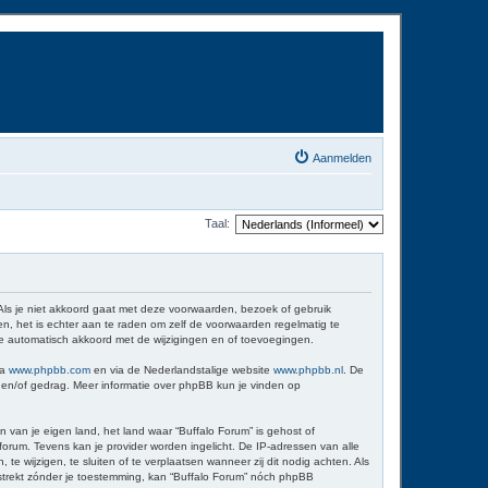
Aanmelden
Taal:
 Als je niet akkoord gaat met deze voorwaarden, bezoek of gebruik
n, het is echter aan te raden om zelf de voorwaarden regelmatig te
 je automatisch akkoord met de wijzigingen en of toevoegingen.
ia
www.phpbb.com
en via de Nederlandstalige website
www.phpbb.nl
. De
d en/of gedrag. Meer informatie over phpBB kun je vinden op
n van je eigen land, het land waar “Buffalo Forum” is gehost of
orum. Tevens kan je provider worden ingelicht. De IP-adressen van alle
wijzigen, te sluiten of te verplaatsen wanneer zij dit nodig achten. Als
erstrekt zónder je toestemming, kan “Buffalo Forum” nóch phpBB