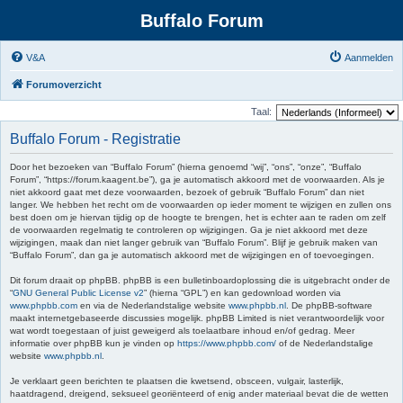
Buffalo Forum
V&A
Aanmelden
Forumoverzicht
Taal:
Buffalo Forum - Registratie
Door het bezoeken van “Buffalo Forum” (hierna genoemd “wij”, “ons”, “onze”, “Buffalo
Forum”, “https://forum.kaagent.be”), ga je automatisch akkoord met de voorwaarden. Als je
niet akkoord gaat met deze voorwaarden, bezoek of gebruik “Buffalo Forum” dan niet
langer. We hebben het recht om de voorwaarden op ieder moment te wijzigen en zullen ons
best doen om je hiervan tijdig op de hoogte te brengen, het is echter aan te raden om zelf
de voorwaarden regelmatig te controleren op wijzigingen. Ga je niet akkoord met deze
wijzigingen, maak dan niet langer gebruik van “Buffalo Forum”. Blijf je gebruik maken van
“Buffalo Forum”, dan ga je automatisch akkoord met de wijzigingen en of toevoegingen.
Dit forum draait op phpBB. phpBB is een bulletinboardoplossing die is uitgebracht onder de
“
GNU General Public License v2
” (hierna “GPL”) en kan gedownload worden via
www.phpbb.com
en via de Nederlandstalige website
www.phpbb.nl
. De phpBB-software
maakt internetgebaseerde discussies mogelijk. phpBB Limited is niet verantwoordelijk voor
wat wordt toegestaan of juist geweigerd als toelaatbare inhoud en/of gedrag. Meer
informatie over phpBB kun je vinden op
https://www.phpbb.com/
of de Nederlandstalige
website
www.phpbb.nl
.
Je verklaart geen berichten te plaatsen die kwetsend, obsceen, vulgair, lasterlijk,
haatdragend, dreigend, seksueel georiënteerd of enig ander materiaal bevat die de wetten