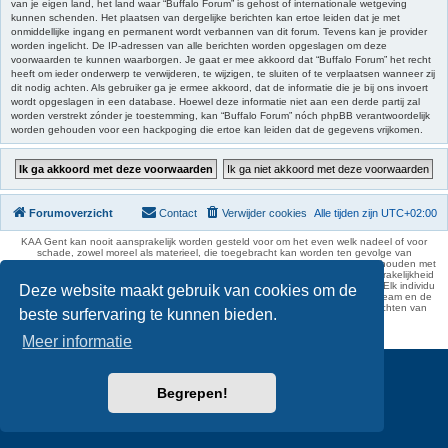
van je eigen land, het land waar “Buffalo Forum” is gehost of internationale wetgeving
kunnen schenden. Het plaatsen van dergelijke berichten kan ertoe leiden dat je met
onmiddellijke ingang en permanent wordt verbannen van dit forum. Tevens kan je provider
worden ingelicht. De IP-adressen van alle berichten worden opgeslagen om deze
voorwaarden te kunnen waarborgen. Je gaat er mee akkoord dat “Buffalo Forum” het recht
heeft om ieder onderwerp te verwijderen, te wijzigen, te sluiten of te verplaatsen wanneer zij
dit nodig achten. Als gebruiker ga je ermee akkoord, dat de informatie die je bij ons invoert
wordt opgeslagen in een database. Hoewel deze informatie niet aan een derde partij zal
worden verstrekt zónder je toestemming, kan “Buffalo Forum” nóch phpBB verantwoordelijk
worden gehouden voor een hackpoging die ertoe kan leiden dat de gegevens vrijkomen.
Forumoverzicht
Contact
Verwijder cookies
Alle tijden zijn
UTC+02:00
KAA Gent kan nooit aansprakelijk worden gesteld voor om het even welk nadeel of voor
schade, zowel moreel als materieel, die toegebracht kan worden ten gevolge van
feitelijkheden en daden van derden die rechtstreeks of onrechtstreeks verband houden met
de gegevens vermeld op de website van KAA Gent. Deze ontheffing van aansprakelijkheid
geldt inzonderheid voor het forum, waarvan KAA Gent zich volledig distantieert. Elk individu
Deze website maakt gebruik van cookies om de
is dus verantwoordelijk voor zijn uitlatingen op het Buffalo Forum. Ook het webteam en de
moderators kunnen niet aansprakelijk gesteld worden voor de inhoud van berichten van
beste surfervaring te kunnen bieden.
gebruikers.
phpBB Two Factor Authentication ©
paul999
Meer informatie
Begrepen!