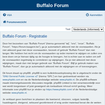
Buffalo Forum
V&A
Aanmelden
Forumoverzicht
Taal:
Buffalo Forum - Registratie
Door het bezoeken van “Buffalo Forum” (hierna genoemd “wij”, “ons”, “onze”, “Buffalo
Forum”, “https://forum.kaagent.be”), ga je automatisch akkoord met de voorwaarden. Als je
niet akkoord gaat met deze voorwaarden, bezoek of gebruik “Buffalo Forum” dan niet
langer. We hebben het recht om de voorwaarden op ieder moment te wijzigen en zullen ons
best doen om je hiervan tijdig op de hoogte te brengen, het is echter aan te raden om zelf
de voorwaarden regelmatig te controleren op wijzigingen. Ga je niet akkoord met deze
wijzigingen, maak dan niet langer gebruik van “Buffalo Forum”. Blijf je gebruik maken van
“Buffalo Forum”, dan ga je automatisch akkoord met de wijzigingen en of toevoegingen.
Dit forum draait op phpBB. phpBB is een bulletinboardoplossing die is uitgebracht onder de
“
GNU General Public License v2
” (hierna “GPL”) en kan gedownload worden via
www.phpbb.com
en via de Nederlandstalige website
www.phpbb.nl
. De phpBB-software
maakt internetgebaseerde discussies mogelijk. phpBB Limited is niet verantwoordelijk voor
wat wordt toegestaan of juist geweigerd als toelaatbare inhoud en/of gedrag. Meer
informatie over phpBB kun je vinden op
https://www.phpbb.com/
of de Nederlandstalige
website
www.phpbb.nl
.
Je verklaart geen berichten te plaatsen die kwetsend, obsceen, vulgair, lasterlijk,
haatdragend, dreigend, seksueel georiënteerd of enig ander materiaal bevat die de wetten