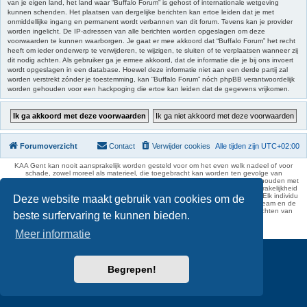
van je eigen land, het land waar “Buffalo Forum” is gehost of internationale wetgeving
kunnen schenden. Het plaatsen van dergelijke berichten kan ertoe leiden dat je met
onmiddellijke ingang en permanent wordt verbannen van dit forum. Tevens kan je provider
worden ingelicht. De IP-adressen van alle berichten worden opgeslagen om deze
voorwaarden te kunnen waarborgen. Je gaat er mee akkoord dat “Buffalo Forum” het recht
heeft om ieder onderwerp te verwijderen, te wijzigen, te sluiten of te verplaatsen wanneer zij
dit nodig achten. Als gebruiker ga je ermee akkoord, dat de informatie die je bij ons invoert
wordt opgeslagen in een database. Hoewel deze informatie niet aan een derde partij zal
worden verstrekt zónder je toestemming, kan “Buffalo Forum” nóch phpBB verantwoordelijk
worden gehouden voor een hackpoging die ertoe kan leiden dat de gegevens vrijkomen.
Forumoverzicht
Contact
Verwijder cookies
Alle tijden zijn
UTC+02:00
KAA Gent kan nooit aansprakelijk worden gesteld voor om het even welk nadeel of voor
schade, zowel moreel als materieel, die toegebracht kan worden ten gevolge van
feitelijkheden en daden van derden die rechtstreeks of onrechtstreeks verband houden met
de gegevens vermeld op de website van KAA Gent. Deze ontheffing van aansprakelijkheid
geldt inzonderheid voor het forum, waarvan KAA Gent zich volledig distantieert. Elk individu
Deze website maakt gebruik van cookies om de
is dus verantwoordelijk voor zijn uitlatingen op het Buffalo Forum. Ook het webteam en de
moderators kunnen niet aansprakelijk gesteld worden voor de inhoud van berichten van
beste surfervaring te kunnen bieden.
gebruikers.
phpBB Two Factor Authentication ©
paul999
Meer informatie
Begrepen!