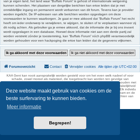
van je eigen land, het land waar “Buffalo Forum” is gehost of internationale wetgeving
kunnen schenden. Het plaatsen van dergelijke berichten kan ertoe leiden dat je met
onmiddellijke ingang en permanent wordt verbannen van dit forum. Tevens kan je provider
worden ingelicht. De IP-adressen van alle berichten worden opgeslagen om deze
voorwaarden te kunnen waarborgen. Je gaat er mee akkoord dat “Buffalo Forum” het recht
heeft om ieder onderwerp te verwijderen, te wijzigen, te sluiten of te verplaatsen wanneer zij
dit nodig achten. Als gebruiker ga je ermee akkoord, dat de informatie die je bij ons invoert
wordt opgeslagen in een database. Hoewel deze informatie niet aan een derde partij zal
worden verstrekt zónder je toestemming, kan “Buffalo Forum” nóch phpBB verantwoordelijk
worden gehouden voor een hackpoging die ertoe kan leiden dat de gegevens vrijkomen.
Forumoverzicht
Contact
Verwijder cookies
Alle tijden zijn
UTC+02:00
KAA Gent kan nooit aansprakelijk worden gesteld voor om het even welk nadeel of voor
schade, zowel moreel als materieel, die toegebracht kan worden ten gevolge van
feitelijkheden en daden van derden die rechtstreeks of onrechtstreeks verband houden met
de gegevens vermeld op de website van KAA Gent. Deze ontheffing van aansprakelijkheid
geldt inzonderheid voor het forum, waarvan KAA Gent zich volledig distantieert. Elk individu
Deze website maakt gebruik van cookies om de
is dus verantwoordelijk voor zijn uitlatingen op het Buffalo Forum. Ook het webteam en de
moderators kunnen niet aansprakelijk gesteld worden voor de inhoud van berichten van
beste surfervaring te kunnen bieden.
gebruikers.
phpBB Two Factor Authentication ©
paul999
Meer informatie
Begrepen!