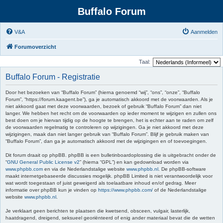
Buffalo Forum
V&A
Aanmelden
Forumoverzicht
Taal:
Buffalo Forum - Registratie
Door het bezoeken van “Buffalo Forum” (hierna genoemd “wij”, “ons”, “onze”, “Buffalo
Forum”, “https://forum.kaagent.be”), ga je automatisch akkoord met de voorwaarden. Als je
niet akkoord gaat met deze voorwaarden, bezoek of gebruik “Buffalo Forum” dan niet
langer. We hebben het recht om de voorwaarden op ieder moment te wijzigen en zullen ons
best doen om je hiervan tijdig op de hoogte te brengen, het is echter aan te raden om zelf
de voorwaarden regelmatig te controleren op wijzigingen. Ga je niet akkoord met deze
wijzigingen, maak dan niet langer gebruik van “Buffalo Forum”. Blijf je gebruik maken van
“Buffalo Forum”, dan ga je automatisch akkoord met de wijzigingen en of toevoegingen.
Dit forum draait op phpBB. phpBB is een bulletinboardoplossing die is uitgebracht onder de
“
GNU General Public License v2
” (hierna “GPL”) en kan gedownload worden via
www.phpbb.com
en via de Nederlandstalige website
www.phpbb.nl
. De phpBB-software
maakt internetgebaseerde discussies mogelijk. phpBB Limited is niet verantwoordelijk voor
wat wordt toegestaan of juist geweigerd als toelaatbare inhoud en/of gedrag. Meer
informatie over phpBB kun je vinden op
https://www.phpbb.com/
of de Nederlandstalige
website
www.phpbb.nl
.
Je verklaart geen berichten te plaatsen die kwetsend, obsceen, vulgair, lasterlijk,
haatdragend, dreigend, seksueel georiënteerd of enig ander materiaal bevat die de wetten