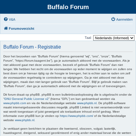
Buffalo Forum
V&A
Aanmelden
Forumoverzicht
Taal:
Buffalo Forum - Registratie
Door het bezoeken van “Buffalo Forum” (hierna genoemd “wij”, “ons”, “onze”, “Buffalo
Forum”, “https://forum.kaagent.be”), ga je automatisch akkoord met de voorwaarden. Als je
niet akkoord gaat met deze voorwaarden, bezoek of gebruik “Buffalo Forum” dan niet
langer. We hebben het recht om de voorwaarden op ieder moment te wijzigen en zullen ons
best doen om je hiervan tijdig op de hoogte te brengen, het is echter aan te raden om zelf
de voorwaarden regelmatig te controleren op wijzigingen. Ga je niet akkoord met deze
wijzigingen, maak dan niet langer gebruik van “Buffalo Forum”. Blijf je gebruik maken van
“Buffalo Forum”, dan ga je automatisch akkoord met de wijzigingen en of toevoegingen.
Dit forum draait op phpBB. phpBB is een bulletinboardoplossing die is uitgebracht onder de
“
GNU General Public License v2
” (hierna “GPL”) en kan gedownload worden via
www.phpbb.com
en via de Nederlandstalige website
www.phpbb.nl
. De phpBB-software
maakt internetgebaseerde discussies mogelijk. phpBB Limited is niet verantwoordelijk voor
wat wordt toegestaan of juist geweigerd als toelaatbare inhoud en/of gedrag. Meer
informatie over phpBB kun je vinden op
https://www.phpbb.com/
of de Nederlandstalige
website
www.phpbb.nl
.
Je verklaart geen berichten te plaatsen die kwetsend, obsceen, vulgair, lasterlijk,
haatdragend, dreigend, seksueel georiënteerd of enig ander materiaal bevat die de wetten