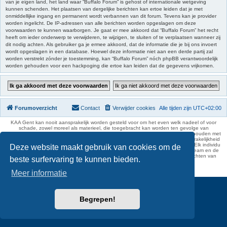
van je eigen land, het land waar “Buffalo Forum” is gehost of internationale wetgeving
kunnen schenden. Het plaatsen van dergelijke berichten kan ertoe leiden dat je met
onmiddellijke ingang en permanent wordt verbannen van dit forum. Tevens kan je provider
worden ingelicht. De IP-adressen van alle berichten worden opgeslagen om deze
voorwaarden te kunnen waarborgen. Je gaat er mee akkoord dat “Buffalo Forum” het recht
heeft om ieder onderwerp te verwijderen, te wijzigen, te sluiten of te verplaatsen wanneer zij
dit nodig achten. Als gebruiker ga je ermee akkoord, dat de informatie die je bij ons invoert
wordt opgeslagen in een database. Hoewel deze informatie niet aan een derde partij zal
worden verstrekt zónder je toestemming, kan “Buffalo Forum” nóch phpBB verantwoordelijk
worden gehouden voor een hackpoging die ertoe kan leiden dat de gegevens vrijkomen.
Forumoverzicht
Contact
Verwijder cookies
Alle tijden zijn
UTC+02:00
KAA Gent kan nooit aansprakelijk worden gesteld voor om het even welk nadeel of voor
schade, zowel moreel als materieel, die toegebracht kan worden ten gevolge van
feitelijkheden en daden van derden die rechtstreeks of onrechtstreeks verband houden met
de gegevens vermeld op de website van KAA Gent. Deze ontheffing van aansprakelijkheid
geldt inzonderheid voor het forum, waarvan KAA Gent zich volledig distantieert. Elk individu
Deze website maakt gebruik van cookies om de
is dus verantwoordelijk voor zijn uitlatingen op het Buffalo Forum. Ook het webteam en de
moderators kunnen niet aansprakelijk gesteld worden voor de inhoud van berichten van
beste surfervaring te kunnen bieden.
gebruikers.
phpBB Two Factor Authentication ©
paul999
Meer informatie
Begrepen!