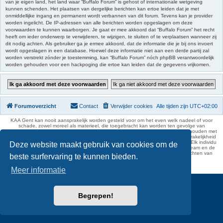
van je eigen land, het land waar “Buffalo Forum” is gehost of internationale wetgeving
kunnen schenden. Het plaatsen van dergelijke berichten kan ertoe leiden dat je met
onmiddellijke ingang en permanent wordt verbannen van dit forum. Tevens kan je provider
worden ingelicht. De IP-adressen van alle berichten worden opgeslagen om deze
voorwaarden te kunnen waarborgen. Je gaat er mee akkoord dat “Buffalo Forum” het recht
heeft om ieder onderwerp te verwijderen, te wijzigen, te sluiten of te verplaatsen wanneer zij
dit nodig achten. Als gebruiker ga je ermee akkoord, dat de informatie die je bij ons invoert
wordt opgeslagen in een database. Hoewel deze informatie niet aan een derde partij zal
worden verstrekt zónder je toestemming, kan “Buffalo Forum” nóch phpBB verantwoordelijk
worden gehouden voor een hackpoging die ertoe kan leiden dat de gegevens vrijkomen.
Forumoverzicht
Contact
Verwijder cookies
Alle tijden zijn
UTC+02:00
KAA Gent kan nooit aansprakelijk worden gesteld voor om het even welk nadeel of voor
schade, zowel moreel als materieel, die toegebracht kan worden ten gevolge van
feitelijkheden en daden van derden die rechtstreeks of onrechtstreeks verband houden met
de gegevens vermeld op de website van KAA Gent. Deze ontheffing van aansprakelijkheid
geldt inzonderheid voor het forum, waarvan KAA Gent zich volledig distantieert. Elk individu
Deze website maakt gebruik van cookies om de
is dus verantwoordelijk voor zijn uitlatingen op het Buffalo Forum. Ook het webteam en de
moderators kunnen niet aansprakelijk gesteld worden voor de inhoud van berichten van
beste surfervaring te kunnen bieden.
gebruikers.
phpBB Two Factor Authentication ©
paul999
Meer informatie
Begrepen!