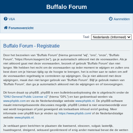
Buffalo Forum
V&A
Aanmelden
Forumoverzicht
Taal:
Buffalo Forum - Registratie
Door het bezoeken van “Buffalo Forum” (hierna genoemd “wij”, “ons”, “onze”, “Buffalo
Forum”, “https://forum.kaagent.be”), ga je automatisch akkoord met de voorwaarden. Als je
niet akkoord gaat met deze voorwaarden, bezoek of gebruik “Buffalo Forum” dan niet
langer. We hebben het recht om de voorwaarden op ieder moment te wijzigen en zullen ons
best doen om je hiervan tijdig op de hoogte te brengen, het is echter aan te raden om zelf
de voorwaarden regelmatig te controleren op wijzigingen. Ga je niet akkoord met deze
wijzigingen, maak dan niet langer gebruik van “Buffalo Forum”. Blijf je gebruik maken van
“Buffalo Forum”, dan ga je automatisch akkoord met de wijzigingen en of toevoegingen.
Dit forum draait op phpBB. phpBB is een bulletinboardoplossing die is uitgebracht onder de
“
GNU General Public License v2
” (hierna “GPL”) en kan gedownload worden via
www.phpbb.com
en via de Nederlandstalige website
www.phpbb.nl
. De phpBB-software
maakt internetgebaseerde discussies mogelijk. phpBB Limited is niet verantwoordelijk voor
wat wordt toegestaan of juist geweigerd als toelaatbare inhoud en/of gedrag. Meer
informatie over phpBB kun je vinden op
https://www.phpbb.com/
of de Nederlandstalige
website
www.phpbb.nl
.
Je verklaart geen berichten te plaatsen die kwetsend, obsceen, vulgair, lasterlijk,
haatdragend, dreigend, seksueel georiënteerd of enig ander materiaal bevat die de wetten