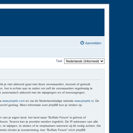
Aanmelden
Taal:
 Als je niet akkoord gaat met deze voorwaarden, bezoek of gebruik
n, het is echter aan te raden om zelf de voorwaarden regelmatig te
 je automatisch akkoord met de wijzigingen en of toevoegingen.
ia
www.phpbb.com
en via de Nederlandstalige website
www.phpbb.nl
. De
d en/of gedrag. Meer informatie over phpBB kun je vinden op
n van je eigen land, het land waar “Buffalo Forum” is gehost of
orum. Tevens kan je provider worden ingelicht. De IP-adressen van alle
wijzigen, te sluiten of te verplaatsen wanneer zij dit nodig achten. Als
erstrekt zónder je toestemming, kan “Buffalo Forum” nóch phpBB