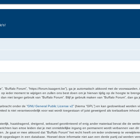
o's!
e”, “Buffalo Forum”, “https://forum.kaagent.be”), ga je automatisch akkoord met de voorwaarden.
op ieder moment te wijzigen en zullen ons best doen om je hiervan tijdig op de hoogte te brenge
 dan niet langer gebruik van “Buffalo Forum”. Blijf je gebruik maken van “Buffalo Forum”, dan ga
gebracht onder de “
GNU General Public License v2
” (hierna “GPL”) en kan gedownload worden v
ed is niet verantwoordelijk voor wat wordt toegestaan of juist geweigerd als toelaatbare inhou
sterlijk, haatdragend, dreigend, seksueel georiënteerd of enig ander materiaal bevat die de wette
richten kan ertoe leiden dat je met onmiddellijke ingang en permanent wordt verbannen van dit f
 gaat er mee akkoord dat “Buffalo Forum” het recht heeft om ieder onderwerp te verwijderen, te 
wordt opgeslagen in een database. Hoewel deze informatie niet aan een derde partij zal worden v