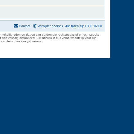
Contact
Verwijder cookies
Alle tijden zijn
UTC+02:00
 feitelijkheden en daden van derden die rechtstreeks of onrechtstreeks
volledig distantieert. Elk individu is dus verantwoordelijk voor zijn
 van berichten van gebruikers.