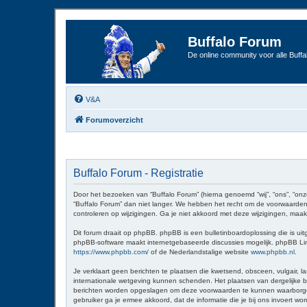
Buffalo Forum
De online community voor alle Buffal
V&A
Forumoverzicht
Buffalo Forum - Registratie
Door het bezoeken van “Buffalo Forum” (hierna genoemd “wij”, “ons”, “onz
“Buffalo Forum” dan niet langer. We hebben het recht om de voorwaarden 
controleren op wijzigingen. Ga je niet akkoord met deze wijzigingen, maak
Dit forum draait op phpBB. phpBB is een bulletinboardoplossing die is uit
phpBB-software maakt internetgebaseerde discussies mogelijk. phpBB Limit
https://www.phpbb.com/
of de Nederlandstalige website
www.phpbb.nl
.
Je verklaart geen berichten te plaatsen die kwetsend, obsceen, vulgair, la
internationale wetgeving kunnen schenden. Het plaatsen van dergelijke be
berichten worden opgeslagen om deze voorwaarden te kunnen waarborgen. Je
gebruiker ga je ermee akkoord, dat de informatie die je bij ons invoert 