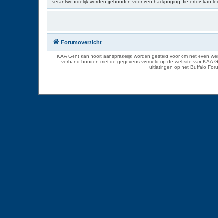
verantwoordelijk worden gehouden voor een hackpoging die ertoe kan le
Forumoverzicht
KAA Gent kan nooit aansprakelijk worden gesteld voor om het even welk
verband houden met de gegevens vermeld op de website van KAA Gent. D
uitlatingen op het Buffalo Fo