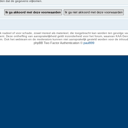
iden dat de gegevens vrijkomen.
 nadeel of voor schade, zowel moreel als materieel, die toegebracht kan worden ten gevolge van
eze ontheffing van aansprakelijkheid geldt inzonderheid voor het forum, waarvan KAA Gent zich 
rum. Ook het webteam en de moderators kunnen niet aansprakelijk gesteld worden voor de inhoud
phpBB Two Factor Authentication ©
paul999